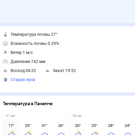
Температура почвы 27°
Влажность почвы 0.29%
Ветер 1 м/с
Давление 742 мм
Восход 04:32
Закат 19:52
Старая луна
Температура в Пачелме
07 авг
08 авг
17
°
25
°
31
°
26
°
20
°
25
°
28
°
24
°