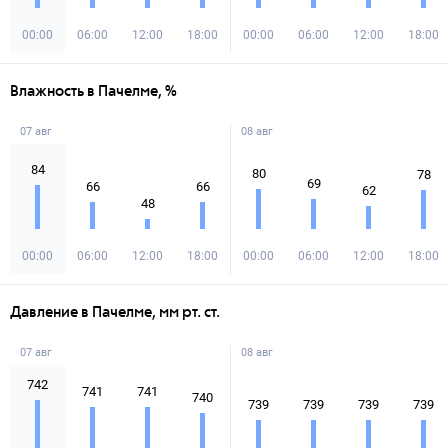
00:00
06:00
12:00
18:00
00:00
06:00
12:00
18:00
Влажность в Пачелме, %
07 авг
08 авг
84
80
78
69
66
66
62
48
00:00
06:00
12:00
18:00
00:00
06:00
12:00
18:00
Давление в Пачелме, мм рт. ст.
07 авг
08 авг
742
741
741
740
739
739
739
739