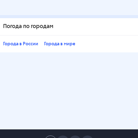
Погода по городам
Города в России
Города в мире