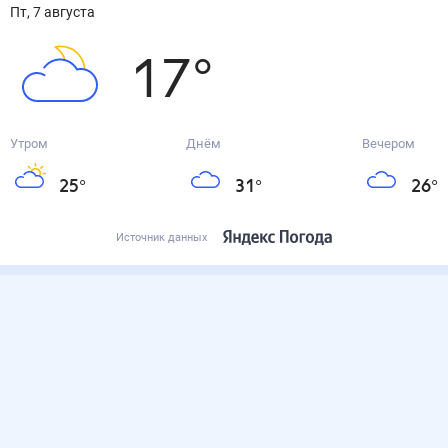
пт, 7 августа
17
°
Утром
Днём
Вечером
25
°
31
°
26
°
Источник данных