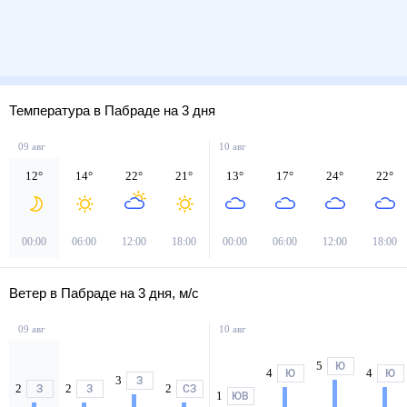
Температура в Пабраде на 3 дня
09 авг
10 авг
12
°
14
°
22
°
21
°
13
°
17
°
24
°
22
°
00:00
06:00
12:00
18:00
00:00
06:00
12:00
18:00
Ветер в Пабраде на 3 дня, м/с
09 авг
10 авг
5
Ю
4
4
Ю
Ю
3
З
2
2
2
З
З
СЗ
1
ЮВ