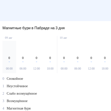
Магнитные бури в Пабраде на 3 дня
09 авг
10 авг
0
0
0
0
0
0
0
0
00:00
06:00
12:00
18:00
00:00
06:00
12:00
18:00
0
Спокойное
1
Неустойчивое
2
Слабо возмущённое
3
Возмущённое
4
Магнитная буря