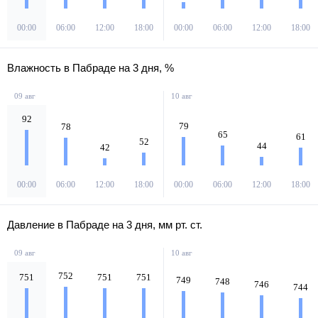
00:00
06:00
12:00
18:00
00:00
06:00
12:00
18:00
Влажность в Пабраде на 3 дня, %
09 авг
10 авг
92
79
78
65
61
52
44
42
00:00
06:00
12:00
18:00
00:00
06:00
12:00
18:00
Давление в Пабраде на 3 дня, мм рт. ст.
09 авг
10 авг
752
751
751
751
749
748
746
744