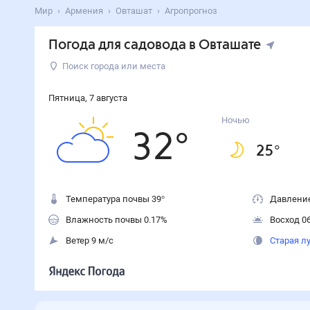
Мир
Армения
Овташат
Агропрогноз
Погода для садовода в Овташате
Поиск города или места
Пятница
,
7
августа
Ночью
32
°
25
°
Температура почвы 39°
Давление
Влажность почвы 0.17%
Восход 06
Ветер 9 м/с
Старая л