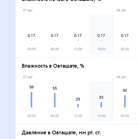
07 авг
08 авг
0.17
0.17
0.17
0.17
0.17
00:00
06:00
12:00
18:00
00:00
Влажность в Овташате, %
07 авг
08 авг
58
55
50
33
29
00:00
06:00
12:00
18:00
00:00
Давление в Овташате, мм рт. ст.