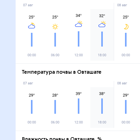
07 авг
08 авг
34
°
32
°
25
°
25
°
25
°
00:00
06:00
12:00
18:00
00:00
Температура почвы в Овташате
07 авг
08 авг
39
°
38
°
29
°
28
°
29
°
00:00
06:00
12:00
18:00
00:00
Влажность почвы в Овташате, %