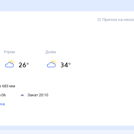
Прогноз на неск
Утром
Днём
26
°
34
°
 683 мм
:06
Закат 20:10
уна