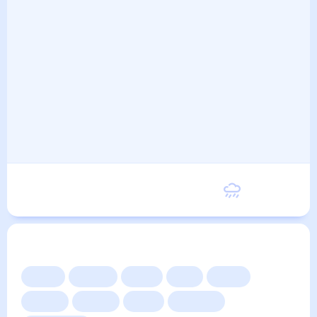
Воскресенье
25
°
15
°
6 Сентября
Другие прогнозы
Сейчас
Сегодня
Завтра
3 дня
Неделя
10 дней
14 дней
Месяц