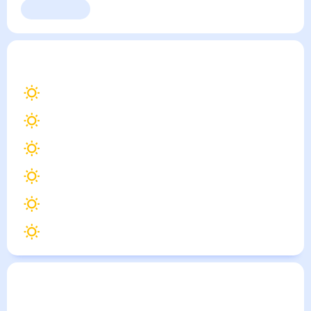
Выходные
Для садовода
Отрадо-Кубанское
— погода рядом
на месяц (30
дней)
34
°
Армавир
35
°
Кропоткин
34
°
Курганинск
35
°
Новоалександровск
35
°
Гулькевичи
35
°
Новокубанск
Погода по городам