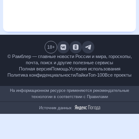
т.д. Хорошая визуализация прогноза покажет все
изменения в динамике и даст понять, какая будет погода в
Отрадо-Кубанском в ближайший месяц, к каким
изменениям нужно быть готовым и как правильно
спланировать 30 дней. Подобный прогноз погоды в Отрадо-
Кубанском, Краснодарский край, Россия, на 30 дней будет
полезен всем, в том числе людям, чувствительным к
погодным изменениям.
18
+
© Рамблер — главные новости России и мира,
гороскопы, почта, поиск и другие полезные сервисы
Полная версия
Помощь
Условия использования
Политика конфиденциальности
Лайки
Топ-100
Все проекты
На информационном ресурсе применяются
рекомендательные технологии в соответствии с
Правилами
Источник данных