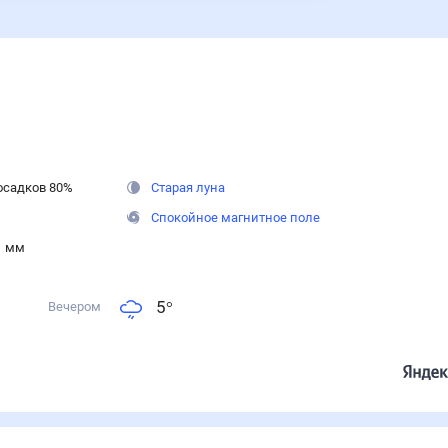
осадков
80
%
Старая луна
Спокойное магнитное поле
1 мм
5
°
Вечером