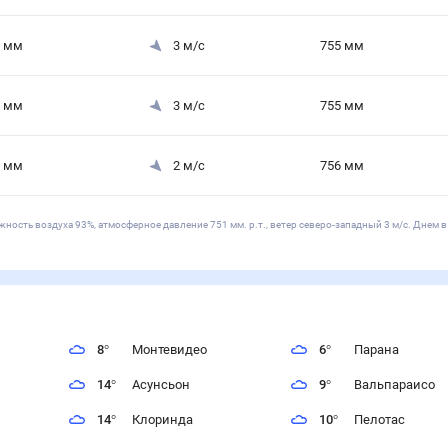
мм
3
м/с
755
мм
мм
3
м/с
755
мм
мм
2
м/с
756
мм
жность воздуха 93%, атмосферное давление 751 мм. р.т., ветер северо-западный 3 м/с. Днем в
8
°
Монтевидео
6
°
Парана
14
°
Асунсьон
9
°
Вальпараисо
14
°
Клоринда
10
°
Пелотас