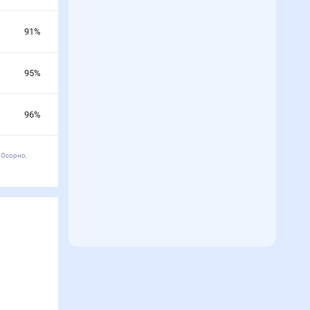
91
%
95
%
96
%
 Осорно,