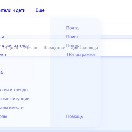
дители и дети
Ещё
Почта
овье
Поиск
лечения и отдых
Погода
ней
14 дней
Месяц
Выходные
Для садовода
и уют
ТВ-программа
т
ера
ологии и тренды
енные ситуации
егаем вместе
скопы
Помощь