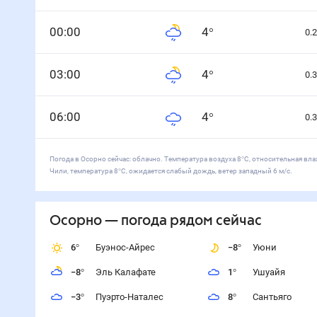
0
0
:00
4
°
0.2
0
3
:00
4
°
0.3
0
6
:00
4
°
0.3
Погода в Осорно сейчас: облачно. Температура воздуха 8°С, относительная вла
Чили, температура 8°С, ожидается слабый дождь, ветер западный 6 м/с.
Осорно
— погода рядом
сейчас
6
°
Буэнос-Айрес
−8
°
Уюни
−8
°
Эль Калафате
1
°
Ушуайя
−3
°
Пуэрто-Наталес
8
°
Сантьяго