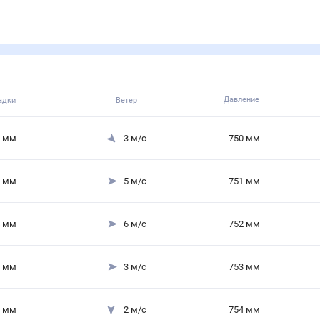
Давление
адки
Ветер
мм
3
м/с
750
мм
мм
5
м/с
751
мм
мм
6
м/с
752
мм
мм
3
м/с
753
мм
мм
2
м/с
754
мм