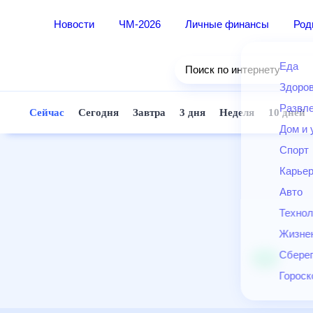
Новости
ЧМ-2026
Личные финансы
Ро
Еда
Поиск по интернету
Здор
Разв
Сейчас
Сегодня
Завтра
3 дня
Неделя
10 д
Дом 
Спор
Карь
Авто
Техн
Жизн
Сбер
Горо