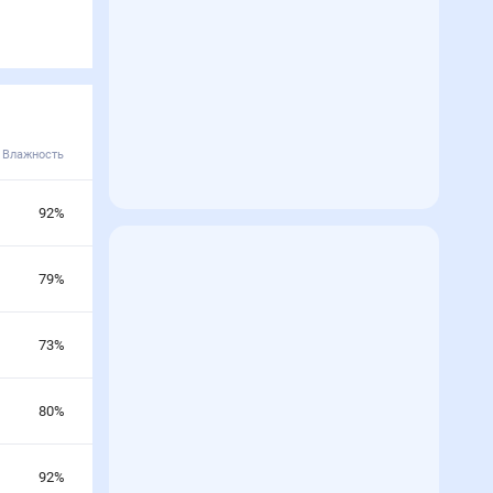
Влажность
92
%
79
%
73
%
80
%
92
%