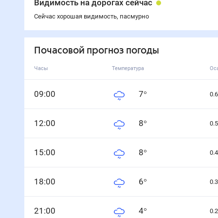
Видимость на дорогах сейчас
Сейчас хорошая видимость, пасмурно
Почасовой прогноз погоды
Часы
Температура
Ос
0
9
:00
7
°
0.6
12
:00
8
°
0.5
15
:00
8
°
0.4
18
:00
6
°
0.3
21
:00
4
°
0.2