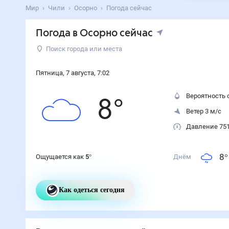
Мир
Чили
Осорно
Погода сейчас
Погода
в Осорно
сейчас
Поиск города или места
Пятница
,
7
августа
,
7
:
0
2
Вероятность 
8
°
Ветер 3 м/с
Давление 75
8
°
Ощущается как
5
°
Днём
Как одеться сегодня