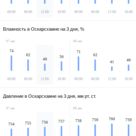
00:00
06:00
12:00
18:00
00:00
06:00
12:00
18:00
Влажность в Оскарсхамне на 3 дня, %
07 авг
08 авг
74
71
62
62
56
49
46
41
00:00
06:00
12:00
18:00
00:00
06:00
12:00
18:00
Давление в Оскарсхамне на 3 дня, мм рт. ст.
07 авг
08 авг
760
759
759
758
757
756
755
754