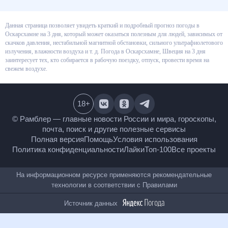
Данная страница позволяет увидеть краткий и подробный прогноз
погоды в Оскарсхамне на 3 дня, который может оказаться полезным для
людей, зависимых от скачков давления, нестабильной магнитной
обстановки, сильного ультрафиолетового излучения, влажности воздуха
и т. д. Погода в Оскарсхамне, Швеция на 3 дня заинтересует тех, кто
собирается в рабочую поездку, отпуск, провести время на свежем
воздухе.
18
+
© Рамблер — главные новости России и мира,
гороскопы, почта, поиск и другие полезные сервисы
Полная версия
Помощь
Условия использования
Политика конфиденциальности
Лайки
Топ-100
Все проекты
На информационном ресурсе применяются
рекомендательные технологии в соответствии с
Правилами
Источник данных