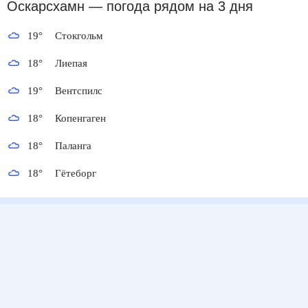
Оскарсхамн
— погода рядом
на 3 дня
19
°
Стокгольм
18
°
Лиепая
19
°
Вентспилс
18
°
Копенгаген
18
°
Паланга
18
°
Гётеборг