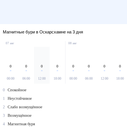
Магнитные бури в Оскарсхамне на 3 дня
07 авг
08 авг
0
0
0
0
0
0
0
0
00:00
06:00
12:00
18:00
00:00
06:00
12:00
18:00
0
Спокойное
1
Неустойчивое
2
Слабо возмущённое
3
Возмущённое
4
Магнитная буря