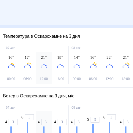
Температура в Оскарсхамне на 3 дня
07 авг
08 авг
16
°
17
°
21
°
19
°
14
°
16
°
22
°
21
°
00:00
06:00
12:00
18:00
00:00
06:00
12:00
18:00
Ветер в Оскарсхамне на 3 дня, м/с
07 авг
08 авг
6
6
З
З
5
З
4
4
4
4
4
З
З
З
З
З