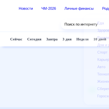
Новости
ЧМ-2026
Личные финансы
Ро
Еда
Поиск по интернету
Здор
Разв
Сейчас
Сегодня
Завтра
3 дня
Неделя
10 д
Дом 
Спор
Карь
Авто
Техн
Жизн
Сбер
Горо