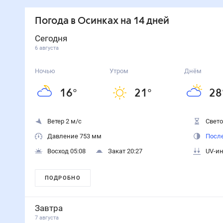
Погода
в Осинках
на 14 дней
Сегодня
6 августа
Ночью
Утром
Днём
16
°
21
°
28
Ветер 2 м/с
Свето
Давление 753 мм
После
Восход 05:08
Закат 20:27
UV-ин
ПОДРОБНО
Завтра
7 августа