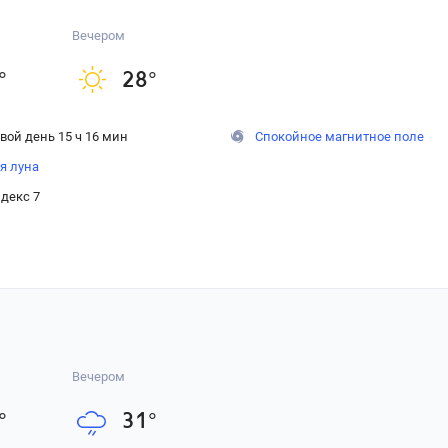
Вечером
°
28
°
вой день 15 ч 16 мин
Спокойное магнитное поле
я луна
декс 7
Вечером
°
31
°