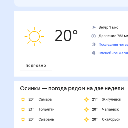
Ветер 1 м/с
20
°
Давление 753 м
Последняя четве
Спокойное магн
ПОДРОБНО
Осинки
— погода рядом
на две недели
20
°
Самара
21
°
Жигулёвск
21
°
Тольятти
20
°
Чапаевск
20
°
Сызрань
20
°
Октябрьск