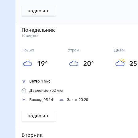
ПОДРОБНО
Понедельник
10 августа
Ночью
Утром
Днём
19
°
20
°
25
Ветер 4 м/с
Давление 752 мм
Восход 05:14
Закат 20:20
ПОДРОБНО
Вторник