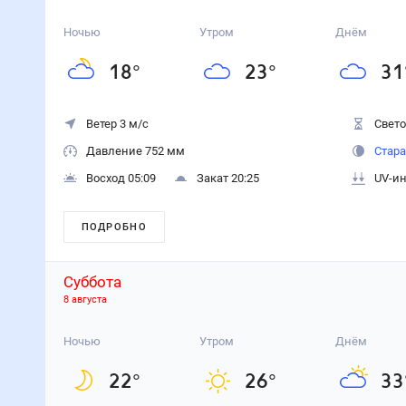
Ночью
Утром
Днём
18
°
23
°
31
Ветер 3 м/с
Свето
Давление 752 мм
Стара
Восход 05:09
Закат 20:25
UV-ин
ПОДРОБНО
Суббота
8 августа
Ночью
Утром
Днём
22
°
26
°
33