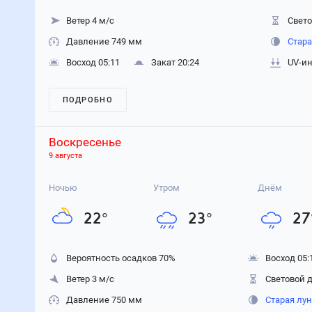
Ветер 4 м/с
Свето
Давление 749 мм
Стара
Восход 05:11
Закат 20:24
UV-ин
ПОДРОБНО
Воскресенье
9 августа
Ночью
Утром
Днём
22
°
23
°
27
Вероятность осадков
70
%
Восход 05:
Ветер 3 м/с
Световой д
Давление 750 мм
Старая лу