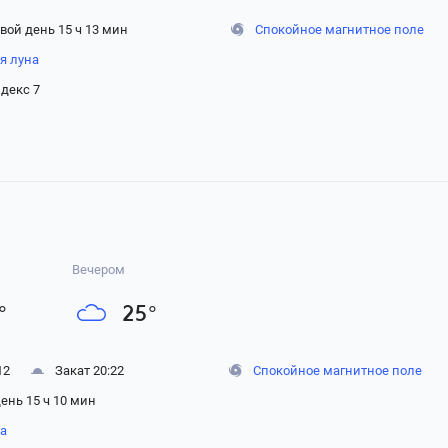
вой день 15 ч 13 мин
Спокойное магнитное поле
я луна
декс 7
Вечером
°
25
°
12
Закат 20:22
Спокойное магнитное поле
ень 15 ч 10 мин
на