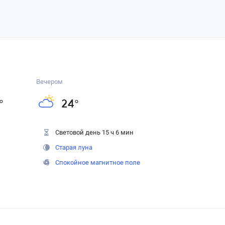
Вечером
°
24
°
Световой день 15 ч 6 мин
Старая луна
Спокойное магнитное поле