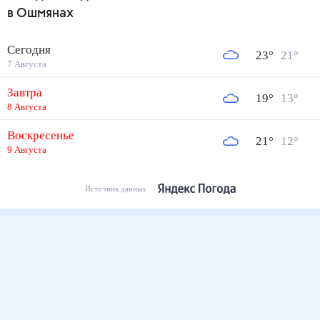
в Ошмянах
Сегодня
23
°
21
°
7 Августа
Завтра
19
°
13
°
8 Августа
Воскресенье
21
°
12
°
9 Августа
Источник данных