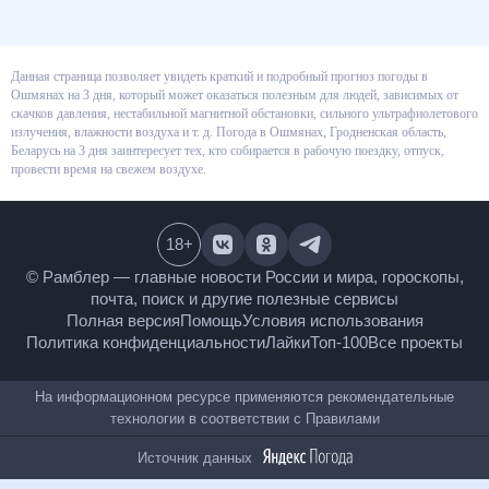
Данная страница позволяет увидеть краткий и подробный прогноз
погоды в Ошмянах на 3 дня, который может оказаться полезным для
людей, зависимых от скачков давления, нестабильной магнитной
обстановки, сильного ультрафиолетового излучения, влажности воздуха
и т. д. Погода в Ошмянах, Гродненская область, Беларусь на 3 дня
заинтересует тех, кто собирается в рабочую поездку, отпуск, провести
время на свежем воздухе.
18
+
© Рамблер — главные новости России и мира,
гороскопы, почта, поиск и другие полезные сервисы
Полная версия
Помощь
Условия использования
Политика конфиденциальности
Лайки
Топ-100
Все проекты
На информационном ресурсе применяются
рекомендательные технологии в соответствии с
Правилами