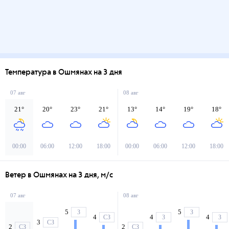
Температура в Ошмянах на 3 дня
07 авг
08 авг
21
°
20
°
23
°
21
°
13
°
14
°
19
°
18
°
00:00
06:00
12:00
18:00
00:00
06:00
12:00
18:00
Ветер в Ошмянах на 3 дня, м/с
07 авг
08 авг
5
5
З
З
4
4
4
СЗ
З
З
3
СЗ
2
2
СЗ
СЗ