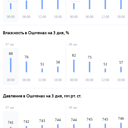
00:00
06:00
12:00
18:00
00:00
06:00
12:00
18:00
Влажность в Ошмянах на 3 дня, %
07 авг
08 авг
88
82
76
75
58
57
51
51
00:00
06:00
12:00
18:00
00:00
06:00
12:00
18:00
Давление в Ошмянах на 3 дня, мм рт. ст.
07 авг
08 авг
746
745
745
744
744
743
742
741