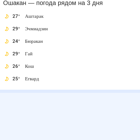
Ошакан
— погода рядом
на 3 дня
27
°
Аштарак
29
°
Эчмиадзин
24
°
Бюракан
29
°
Гай
26
°
Кош
25
°
Егвард