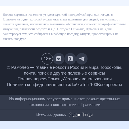
Данная страница позволяет увидеть краткий и подробный прогноз
погоды в Ошакане на 3 дня, который может оказаться полезным для
людей, зависимых от скачков давления, нестабильной магнитной
обстановки, сильного ультрафиолетового излучения, влажности воздуха
и т. д. Погода в Ошакане, Армения на 3 дня заинтересует тех, кто
собирается в рабочую поездку, отпуск, провести время на свежем
воздухе.
18
+
© Рамблер — главные новости России и мира,
гороскопы, почта, поиск и другие полезные сервисы
Полная версия
Помощь
Условия использования
Политика конфиденциальности
Лайки
Топ-100
Все проекты
На информационном ресурсе применяются
рекомендательные технологии в соответствии с
Правилами
Источник данных