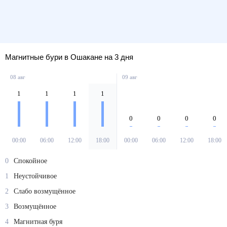
Магнитные бури в Ошакане на 3 дня
08 авг
09 авг
1
1
1
1
0
0
0
0
00:00
06:00
12:00
18:00
00:00
06:00
12:00
18:00
0
Спокойное
1
Неустойчивое
2
Слабо возмущённое
3
Возмущённое
4
Магнитная буря