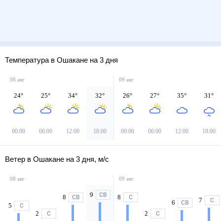
Температура в Ошакане на 3 дня
08 авг
09 авг
24
°
25
°
34
°
32
°
26
°
27
°
35
°
31
°
00:00
06:00
12:00
18:00
00:00
06:00
12:00
18:00
Ветер в Ошакане на 3 дня, м/с
08 авг
09 авг
9
СВ
8
8
СВ
С
7
С
6
СВ
5
С
2
2
С
С