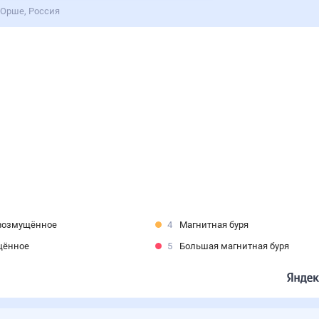
 Орше, Россия
возмущённое
4
Магнитная буря
щённое
5
Большая магнитная буря