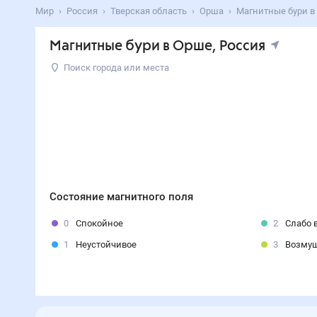
Мир
Россия
Тверская область
Орша
Магнитные бури в
Магнитные бури в Орше, Россия
Поиск города или места
Состояние магнитного поля
0
Спокойное
2
Слабо 
1
Неустойчивое
3
Возму