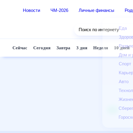
Новости
ЧМ-2026
Личные финансы
Ро
Еда
Поиск по интернету
Здор
Разв
Сейчас
Сегодня
Завтра
3 дня
Неделя
10 д
Дом 
Спор
Карь
Авто
Техн
Жизн
Сбер
Горо