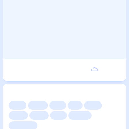
Вторник
24
°
13
°
8 Сентября
Другие прогнозы
Сейчас
Сегодня
Завтра
3 дня
Неделя
10 дней
14 дней
Месяц