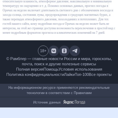
вероятность осадков, относительную влажность, атмосферное давление,
максимальную и минимальную температуру по ощущению и т. д.
Помимо основных данных, прогноз погоды в Оричах на неделю включает
длительность светового дня с обозначением восхода и захода солнца,
состояния луны, предупреждения о грядущих магнитных бурях, а также
перепадах атмосферного давления, похолоданиях и потеплениях. Для тех
гостей нашего сайта, кому подробная погода в Оричах на неделю может
быть не интересна, на этой же странице доступна возможность
переключения в простой вид с менее подробным форматом прогноза и
климатических изменений на 7 дней.
18
+
© Рамблер — главные новости России и мира,
гороскопы, почта, поиск и другие полезные сервисы
Полная версия
Помощь
Условия использования
Политика конфиденциальности
Лайки
Топ-100
Все проекты
На информационном ресурсе применяются
рекомендательные технологии в соответствии с
Правилами
Источник данных