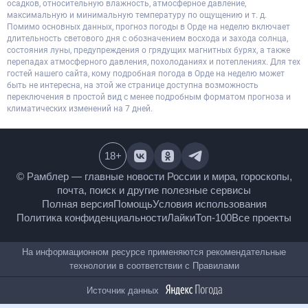
осадков, относительную влажность, атмосферное давление,
максимальную и минимальную температуру по ощущению и т. д.
Помимо основных данных, прогноз погоды в Орде на неделю включает
длительность светового дня с обозначением восхода и захода солнца,
состояния луны, предупреждения о грядущих магнитных бурях, а также
перепадах атмосферного давления, похолоданиях и потеплениях. Для тех
гостей нашего сайта, кому подробная погода в Орде на неделю может
быть не интересна, на этой же странице доступна возможность
переключения в простой вид с менее подробным форматом прогноза и
климатических изменений на 7 дней.
18
+
© Рамблер — главные новости России и мира,
гороскопы, почта, поиск и другие полезные сервисы
Полная версия
Помощь
Условия использования
Политика конфиденциальности
Лайки
Топ-100
Все проекты
На информационном ресурсе применяются
рекомендательные технологии в соответствии с
Правилами
Источник данных