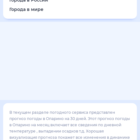
Города в мире
В текущем разделе погодного сервиса представлен прогноз погоды в
Опарино на 30 дней. Этот прогноз погоды в Опарино на месяц включает все
сведения по дневной температуре , выпадении осадков т.д. Хорошая
визуализация прогноза покажет все изменения в динамике и даст понять,
какая будет погода в Опарино в ближайший месяц, к каким изменениям
нужно быть готовым и как правильно спланировать 30 дней. Подобный