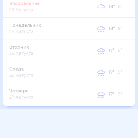
23 Августа
Понедельник
18
°
9
°
24 Августа
Вторник
17
°
8
°
25 Августа
Среда
17
°
8
°
26 Августа
Четверг
17
°
8
°
27 Августа