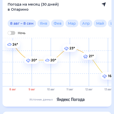
в Опарино
8 авг
–
8 сен
Янв
Фев
Мар
Апр
Май
Июн
Ночь
24°
23°
21°
20°
20°
16°
8 авг
9 авг
10 авг
11 авг
12 авг
13 авг
Источник данных
Сегодня