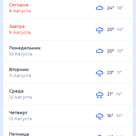
24
°
18
°
8 Августа
Завтра
20
°
14
°
9 Августа
Понедельник
20
°
10
°
10 Августа
Вторник
23
°
11
°
11 Августа
Среда
21
°
14
°
12 Августа
Четверг
16
°
14
°
13 Августа
Пятница
16
°
10
°
14 Августа