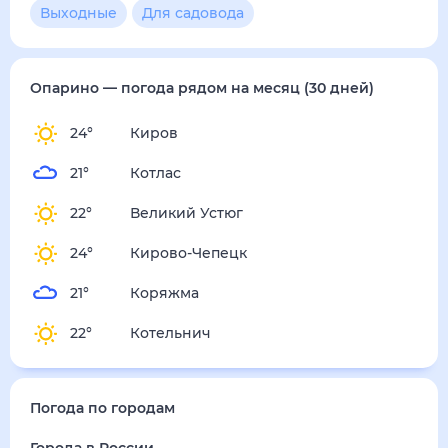
Опарино
— погода рядом
на месяц (30 дней)
24
°
Киров
21
°
Котлас
22
°
Великий Устюг
24
°
Кирово-Чепецк
21
°
Коряжма
22
°
Котельнич
Погода по городам
Города в России