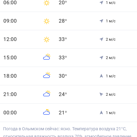
0
6
:00
20
°
1
м/с
0
9
:00
28
°
1
м/с
12
:00
33
°
2
м/с
15
:00
33
°
2
м/с
18
:00
30
°
1
м/с
21
:00
24
°
2
м/с
0
0
:00
21
°
1
м/с
Погода в Олымском сейчас: ясно. Температура воздуха 21°С,
относительная влажность воздуха 70%, атмосферное давление