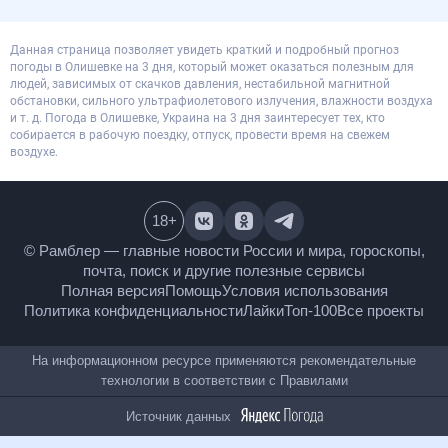
Данная страница позволяет увидеть краткий и подробный прогноз
погоды в Олишевке на 3 дня, который может оказаться полезным для
людей, зависимых от скачков давления, нестабильной магнитной
обстановки, сильного ультрафиолетового излучения, влажности воздуха
и т. д. Погода в Олишевке, Украина на 3 дня заинтересует тех, кто
собирается в рабочую поездку, отпуск, провести время на свежем
воздухе.
18
+
© Рамблер — главные новости России и мира,
гороскопы, почта, поиск и другие полезные сервисы
Полная версия
Помощь
Условия использования
Политика конфиденциальности
Лайки
Топ-100
Все проекты
На информационном ресурсе применяются
рекомендательные технологии в соответствии с
Правилами
Источник данных