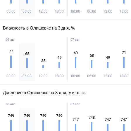
00:00
06:00
12:00
18:00
00:00
06:00
12:00
18:00
Влажность в Олишевке на 3 дня, %
06 авг
07 авг
77
71
69
65
58
49
49
35
00:00
06:00
12:00
18:00
00:00
06:00
12:00
18:00
Давление в Олишевке на 3 дня, мм рт. ст.
06 авг
07 авг
749
749
749
749
748
747
747
747