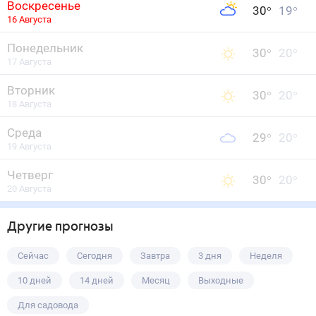
Воскресенье
30
°
19
°
16 Августа
Понедельник
30
°
20
°
17 Августа
Вторник
30
°
20
°
18 Августа
Среда
29
°
20
°
19 Августа
Четверг
30
°
20
°
20 Августа
Другие прогнозы
Сейчас
Сегодня
Завтра
3 дня
Неделя
10 дней
14 дней
Месяц
Выходные
Для садовода