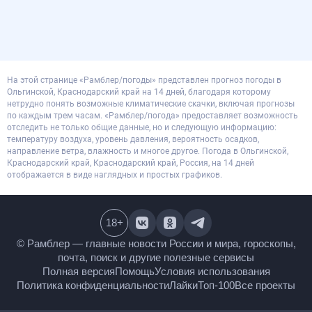
На этой странице «Рамблер/погоды» представлен прогноз погоды в
Ольгинской, Краснодарский край на 14 дней, благодаря которому
нетрудно понять возможные климатические скачки, включая прогнозы
по каждым трем часам. «Рамблер/погода» предоставляет возможность
отследить не только общие данные, но и следующую информацию:
температуру воздуха, уровень давления, вероятность осадков,
направление ветра, влажность и многое другое. Погода в Ольгинской,
Краснодарский край, Краснодарский край, Россия, на 14 дней
отображается в виде наглядных и простых графиков.
18
+
© Рамблер — главные новости России и мира,
гороскопы, почта, поиск и другие полезные сервисы
Полная версия
Помощь
Условия использования
Политика конфиденциальности
Лайки
Топ-100
Все проекты