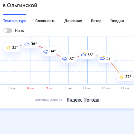
в Ольгинской
Температура
Влажность
Давление
Ветер
Осадки
Ночь
36°
35°
34°
33°
32°
32°
27°
7 авг
8 авг
9 авг
10 авг
11 авг
12 авг
13 авг
Источник данных