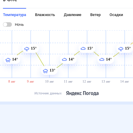
Температура
Влажность
Давление
Ветер
Осадки
Ночь
15°
15°
15°
14°
14°
14°
13°
8 авг
9 авг
10 авг
11 авг
12 авг
13 авг
14 авг
Источник данных