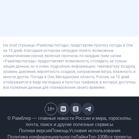
На этой странице «Рамблер/погоды» представлен прогноз погоды в Оле
на 10 дней, благодаря которому нетрудно понять возможные
климатические скачки, включая прогнозы по каждым трем часам.
«Рамблер/погода» предоставляет возможность отследить не только
общие данные, но и очень подробную информацию: температуру воздуха,
уровень давления, вероятность осадков, направление ветра, влажность и
многое другое. Погода в Оле, Магаданская область, Россия, на 10 дней
отображается в виде наглядных и простых графиков, в которых доступны
все полезные данные для планирования своего времени.
18
+
© Рамблер — главные новости России и мира,
гороскопы, почта, поиск и другие полезные сервисы
Полная версия
Помощь
Условия использования
Политика конфиденциальности
Лайки
Топ-100