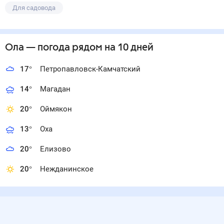
Для садовода
Ола
— погода рядом
на 10 дней
17
°
Петропавловск-Камчатский
14
°
Магадан
20
°
Оймякон
13
°
Оха
20
°
Елизово
20
°
Нежданинское