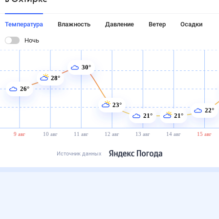
Температура
Влажность
Давление
Ветер
Осадки
Ночь
30°
28°
26°
23°
22°
21°
21°
9 авг
10 авг
11 авг
12 авг
13 авг
14 авг
15 авг
Источник данных