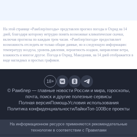
На этой странице «Рамблер/погоды» представлен прогноз погоды в
Охрид на 14 дней, благодаря которому нетрудно понять возможные
климатические скачки, включая прогнозы по каждым трем часам.
«Рамблер/погода» предоставляет возможность отследить не только
общие данные, но и следующую информацию: температуру воздуха,
уровень давления, вероятность осадков, направление ветра, влажность и
многое другое. Погода в Охрид, Македония, на 14 дней отображается в
виде наглядных и простых графиков.
18
+
© Рамблер — главные новости России и мира,
гороскопы, почта, поиск и другие полезные сервисы
Полная версия
Помощь
Условия использования
Политика конфиденциальности
Лайки
Топ-100
Все проекты
На информационном ресурсе применяются