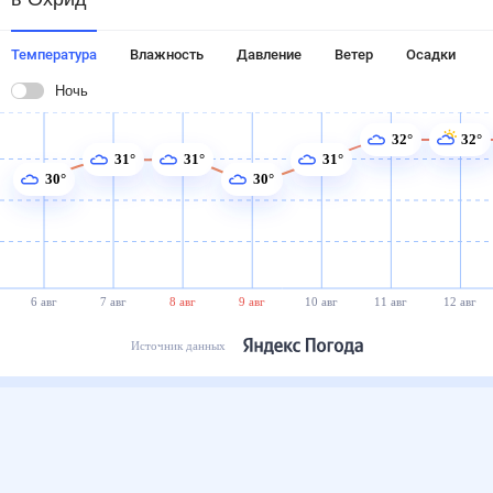
Температура
Влажность
Давление
Ветер
Осадки
Ночь
32°
32°
31°
31°
31°
30°
30°
6 авг
7 авг
8 авг
9 авг
10 авг
11 авг
12 авг
Источник данных