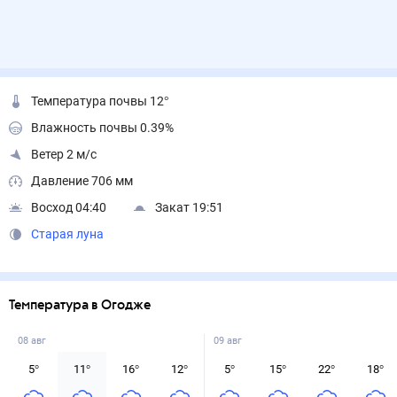
Температура почвы 12°
Влажность почвы 0.39%
Ветер 2 м/с
Давление 706 мм
Восход 04:40
Закат 19:51
Старая луна
Температура в Огодже
08 авг
09 авг
5
°
11
°
16
°
12
°
5
°
15
°
22
°
18
°