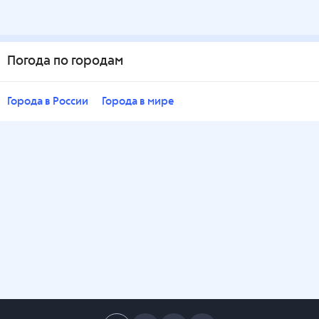
Погода по городам
Города в России
Города в мире