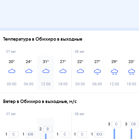
Температура в Обихиро в выходные
07 авг
08 авг
20
°
24
°
31
°
27
°
22
°
27
°
29
°
23
°
00:00
06:00
12:00
18:00
00:00
06:00
12:00
18:00
Ветер в Обихиро в выходные, м/с
07 авг
08 авг
3
3
С
СВ
2
В
1
1
1
1
1
С
ЮВ
С
С
ЮЗ