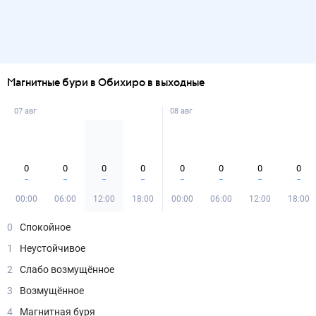
Магнитные бури в Обихиро в выходные
07 авг
08 авг
0
0
0
0
0
0
0
0
00:00
06:00
12:00
18:00
00:00
06:00
12:00
18:00
0
Спокойное
1
Неустойчивое
2
Слабо возмущённое
3
Возмущённое
4
Магнитная буря