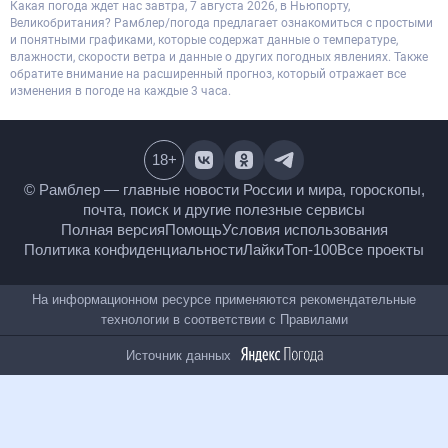
Какая погода ждет нас завтра, 7 августа 2026, в Ньюпорту,
Великобритания? Рамблер/погода предлагает ознакомиться с простыми
и понятными графиками, которые содержат данные о температуре,
влажности, скорости ветра и данные о других погодных явлениях. Также
обратите внимание на расширенный прогноз, который отражает все
изменения в погоде на каждые 3 часа.
18
+
© Рамблер — главные новости России и мира,
гороскопы, почта, поиск и другие полезные сервисы
Полная версия
Помощь
Условия использования
Политика конфиденциальности
Лайки
Топ-100
Все проекты
На информационном ресурсе применяются
рекомендательные технологии в соответствии с
Правилами
Источник данных