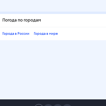
Погода по городам
Города в России
Города в мире