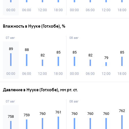
00:00
06:00
12:00
18:00
00:00
06:00
12:00
18:00
Влажность в Нууке (Готхобе), %
07 авг
08 авг
89
88
85
85
85
82
82
79
00:00
06:00
12:00
18:00
00:00
06:00
12:00
18:00
Давление в Нууке (Готхобе), мм рт. ст.
07 авг
08 авг
762
761
760
760
760
760
759
758