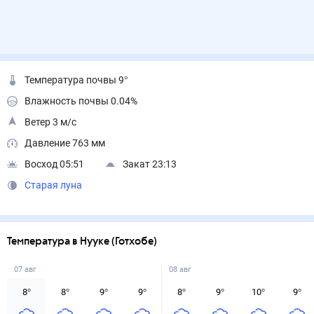
Температура почвы 9°
Влажность почвы 0.04%
Ветер 3 м/с
Давление 763 мм
Восход 05:51
Закат 23:13
Старая луна
Температура в Нууке (Готхобе)
07 авг
08 авг
8
°
8
°
9
°
9
°
8
°
9
°
10
°
9
°