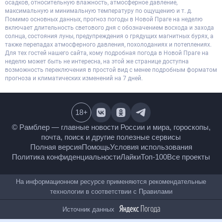
осадков, относительную влажность, атмосферное давление,
максимальную и минимальную температуру по ощущению и т. д.
Помимо основных данных, прогноз погоды в Новой Праге на неделю
включает длительность светового дня с обозначением восхода и захода
солнца, состояния луны, предупреждения о грядущих магнитных бурях, а
также перепадах атмосферного давления, похолоданиях и потеплениях.
Для тех гостей нашего сайта, кому подробная погода в Новой Праге на
неделю может быть не интересна, на этой же странице доступна
возможность переключения в простой вид с менее подробным форматом
прогноза и климатических изменений на 7 дней.
18
+
© Рамблер — главные новости России и мира,
гороскопы, почта, поиск и другие полезные сервисы
Полная версия
Помощь
Условия использования
Политика конфиденциальности
Лайки
Топ-100
Все проекты
На информационном ресурсе применяются
рекомендательные технологии в соответствии с
Правилами
Источник данных