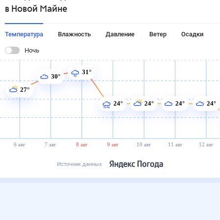
в Новой Майне
Температура
Влажность
Давление
Ветер
Осадки
Ночь
31°
30°
27°
24°
24°
24°
24°
6 авг
7 авг
8 авг
9 авг
10 авг
11 авг
12 авг
Источник данных