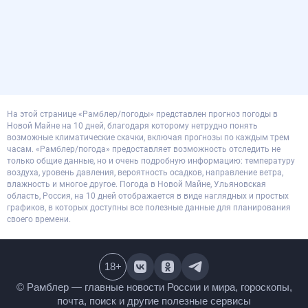
На этой странице «Рамблер/погоды» представлен прогноз погоды в
Новой Майне на 10 дней, благодаря которому нетрудно понять
возможные климатические скачки, включая прогнозы по каждым трем
часам. «Рамблер/погода» предоставляет возможность отследить не
только общие данные, но и очень подробную информацию: температуру
воздуха, уровень давления, вероятность осадков, направление ветра,
влажность и многое другое. Погода в Новой Майне, Ульяновская
область, Россия, на 10 дней отображается в виде наглядных и простых
графиков, в которых доступны все полезные данные для планирования
своего времени.
18
+
© Рамблер — главные новости России и мира,
гороскопы, почта, поиск и другие полезные сервисы