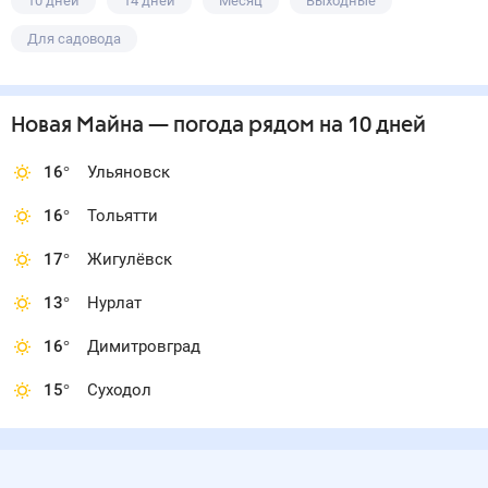
10 дней
14 дней
Месяц
Выходные
Для садовода
Новая Майна
— погода рядом
на 10 дней
16
°
Ульяновск
16
°
Тольятти
17
°
Жигулёвск
13
°
Нурлат
16
°
Димитровград
15
°
Суходол