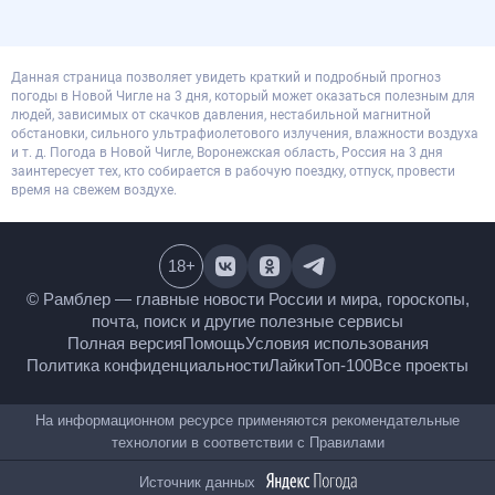
Данная страница позволяет увидеть краткий и подробный прогноз
погоды в Новой Чигле на 3 дня, который может оказаться полезным для
людей, зависимых от скачков давления, нестабильной магнитной
обстановки, сильного ультрафиолетового излучения, влажности воздуха
и т. д. Погода в Новой Чигле, Воронежская область, Россия на 3 дня
заинтересует тех, кто собирается в рабочую поездку, отпуск, провести
время на свежем воздухе.
18
+
© Рамблер — главные новости России и мира,
гороскопы, почта, поиск и другие полезные сервисы
Полная версия
Помощь
Условия использования
Политика конфиденциальности
Лайки
Топ-100
Все проекты
На информационном ресурсе применяются
рекомендательные технологии в соответствии с
Правилами