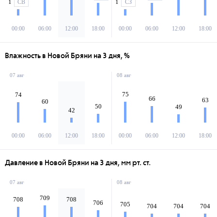
1
1
СВ
СЗ
00:00
06:00
12:00
18:00
00:00
06:00
12:00
18:00
Влажность в Новой Бряни на 3 дня, %
07 авг
08 авг
75
74
66
63
60
50
49
42
00:00
06:00
12:00
18:00
00:00
06:00
12:00
18:00
Давление в Новой Бряни на 3 дня, мм рт. ст.
07 авг
08 авг
709
708
708
706
705
704
704
704