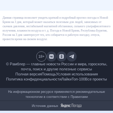
Данная страница позволяет увидеть краткий и подробный прогноз
погоды в Новой Бряни на 3 дня, который может оказаться полезным для
людей, зависимых от скачков давления, нестабильной магнитной
обстановки, сильного ультрафиолетового излучения, влажности воздуха
и т. д. Погода в Новой Бряни, Республика Бурятия, Россия на 3 дня
заинтересует тех, кто собирается в рабочую поездку, отпуск, провести
время на свежем воздухе.
18
+
© Рамблер — главные новости России и мира,
гороскопы, почта, поиск и другие полезные сервисы
Полная версия
Помощь
Условия использования
Политика конфиденциальности
Лайки
Топ-100
Все проекты
На информационном ресурсе применяются
рекомендательные технологии в соответствии с
Правилами