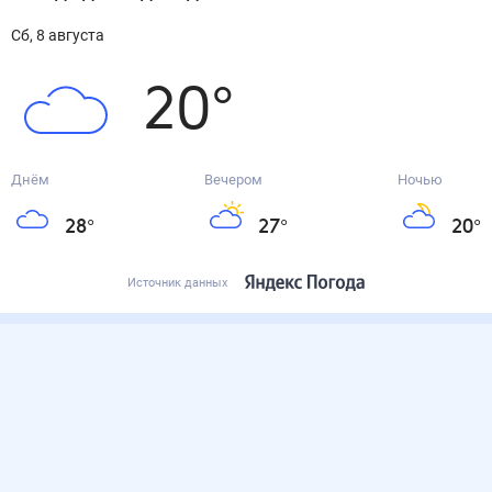
сб, 8 августа
20
°
Днём
Вечером
Ночью
28
°
27
°
20
°
Источник данных