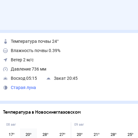
Температура почвы 24°
Влажность почвы 0.39%
Ветер 2 м/с
Давление 736 мм
Восход 05:15
Закат 20:45
Старая луна
Температура в Новосинеглазовском
08 авг
09 авг
17
°
20
°
28
°
27
°
20
°
21
°
28
°
25
°