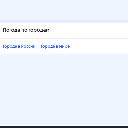
Погода по городам
Города в России
Города в мире