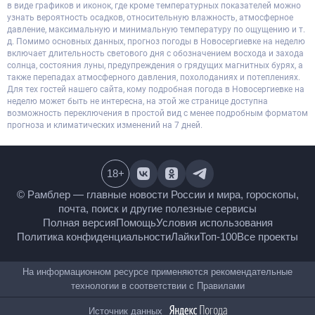
в виде графиков и иконок, где кроме температурных показателей можно
узнать вероятность осадков, относительную влажность, атмосферное
давление, максимальную и минимальную температуру по ощущению и т.
д. Помимо основных данных, прогноз погоды в Новосергиевке на неделю
включает длительность светового дня с обозначением восхода и захода
солнца, состояния луны, предупреждения о грядущих магнитных бурях, а
также перепадах атмосферного давления, похолоданиях и потеплениях.
Для тех гостей нашего сайта, кому подробная погода в Новосергиевке на
неделю может быть не интересна, на этой же странице доступна
возможность переключения в простой вид с менее подробным форматом
прогноза и климатических изменений на 7 дней.
18
+
© Рамблер — главные новости России и мира,
гороскопы, почта, поиск и другие полезные сервисы
Полная версия
Помощь
Условия использования
Политика конфиденциальности
Лайки
Топ-100
Все проекты
На информационном ресурсе применяются
рекомендательные технологии в соответствии с
Правилами