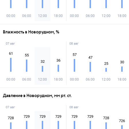
00:00
06:00
12:00
18:00
00:00
06:00
12:00
18:00
Влажность в Новорудном, %
07 авг
08 авг
61
57
55
47
36
32
30
25
00:00
06:00
12:00
18:00
00:00
06:00
12:00
18:00
Давление в Новорудном, мм рт. ст.
07 авг
08 авг
729
729
729
729
729
728
728
726