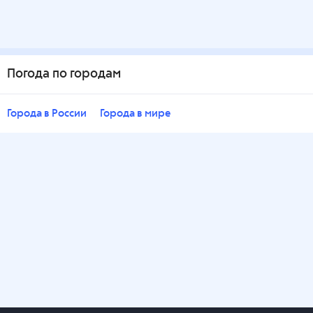
Погода по городам
Города в России
Города в мире