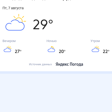
пт, 7 августа
29
°
Вечером
Ночью
Утром
27
°
20
°
22
°
Источник данных