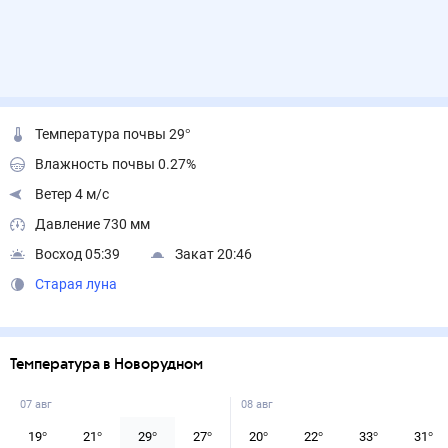
Температура почвы 29°
Влажность почвы 0.27%
Ветер 4 м/с
Давление 730 мм
Восход 05:39
Закат 20:46
Старая луна
Температура в Новорудном
07 авг
08 авг
19
°
21
°
29
°
27
°
20
°
22
°
33
°
31
°