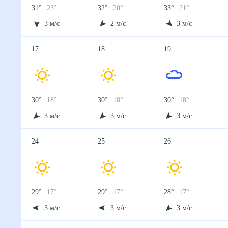
31
°
23
°
32
°
20
°
33
°
21
°
3
м/с
2
м/с
3
м/с
17
18
19
30
°
18
°
30
°
18
°
30
°
18
°
3
м/с
3
м/с
3
м/с
24
25
26
29
°
17
°
29
°
17
°
28
°
17
°
3
м/с
3
м/с
3
м/с