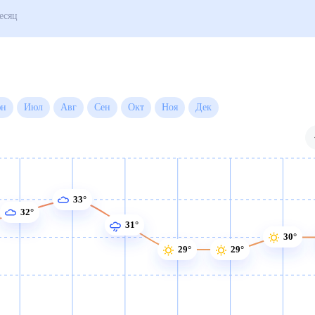
Погода на месяц
Июн
Июл
Авг
Сен
Окт
Ноя
Дек
33°
32°
31°
30°
29°
29°