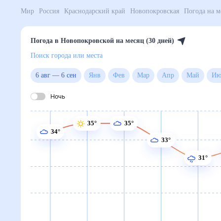
Мир
Россия
Краснодарский край
Новопокровская
Погода в Новопокровской на месяц (30 дней)
Поиск города или места
6 авг
—
6 сен
Янв
Фев
Мар
Апр
Май
Ночь
35°
35°
34°
33°
31°