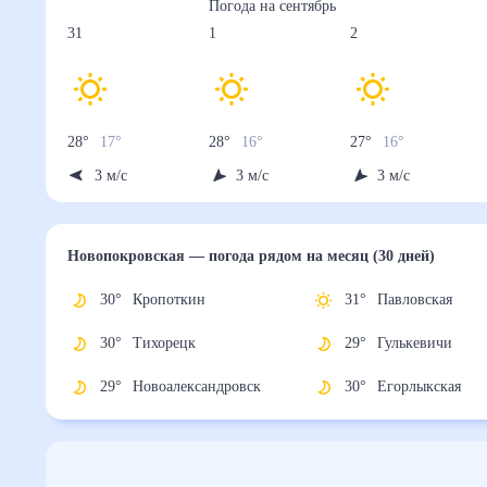
Погода на
сентябрь
31
1
2
28
°
17
°
28
°
16
°
27
°
16
°
3
м/с
3
м/с
3
м/с
Новопокровская
— погода рядом
на месяц (30 дн
30
°
Кропоткин
31
°
Павловская
30
°
Тихорецк
29
°
Гулькевичи
29
°
Новоалександровск
30
°
Егорлыкска