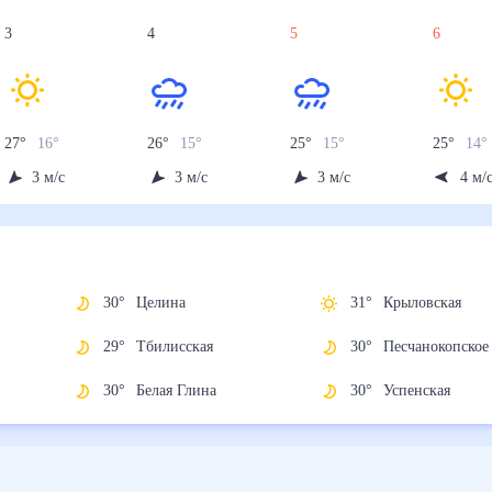
3
4
5
6
27
°
16
°
26
°
15
°
25
°
15
°
25
°
14
°
3
м/с
3
м/с
3
м/с
4
м/
ей)
30
°
Целина
31
°
Крыловская
29
°
Тбилисская
30
°
Песчанокоп
я
30
°
Белая Глина
30
°
Успенская