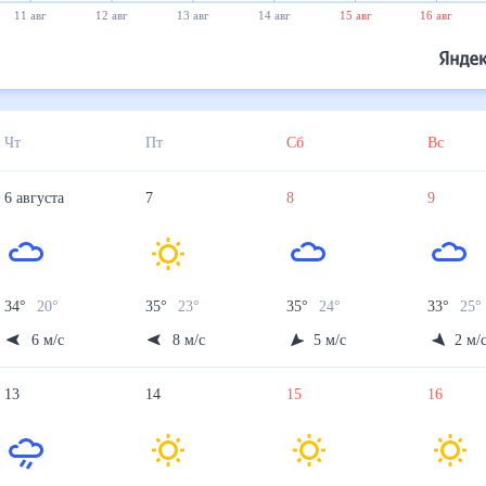
11 авг
12 авг
13 авг
14 авг
15 авг
16 авг
Чт
Пт
Сб
Вс
6
августа
7
8
9
34
°
20
°
35
°
23
°
35
°
24
°
33
°
25
°
6
м/с
8
м/с
5
м/с
2
м/
13
14
15
16