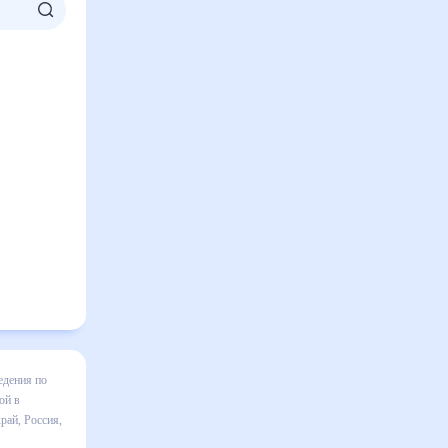
ноза
ям нужно
 на 30