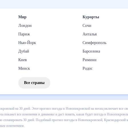
Мир
Курорты
Лондон
Сочи
Париж
Анталья
Нью-Йорк
Симферополь
Дубай
Барселона
Киев
Римини
Минск
Родос
Все страны
 погоды в Новопокровской на 30 дней. Этот прогноз погоды в
й температуре , выпадении осадков т.д. Хорошая визуализация прог
удет погода в Новопокровской в ближайший месяц, к каким изменени
бный прогноз погоды в Новопокровской, Краснодарский край, Россия,