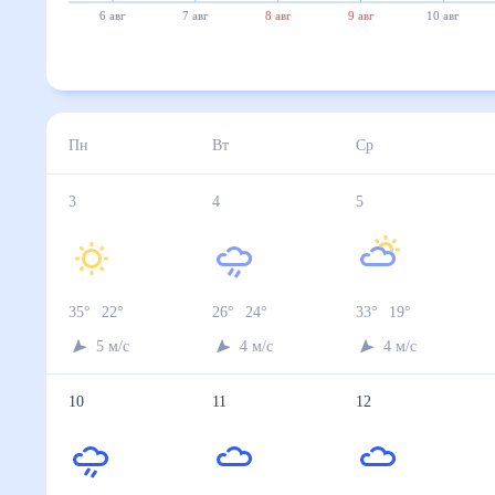
6 авг
7 авг
8 авг
9 авг
10 авг
Пн
Вт
Ср
3
4
5
35
°
22
°
26
°
24
°
33
°
19
°
5
м/с
4
м/с
4
м/с
10
11
12