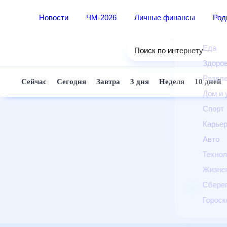
Новости
ЧМ-2026
Личные финансы
Ро
Еда
Поиск по интернету
Здор
Разв
Сейчас
Сегодня
Завтра
3 дня
Неделя
10 д
Дом 
Спор
Карь
Авто
Техн
Жизн
Сбер
Горо