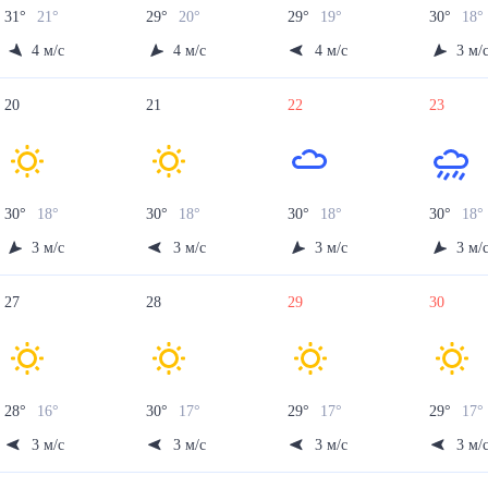
31
°
21
°
29
°
20
°
29
°
19
°
30
°
18
°
4
м/с
4
м/с
4
м/с
3
м/
20
21
22
23
30
°
18
°
30
°
18
°
30
°
18
°
30
°
18
°
3
м/с
3
м/с
3
м/с
3
м/
27
28
29
30
28
°
16
°
30
°
17
°
29
°
17
°
29
°
17
°
3
м/с
3
м/с
3
м/с
3
м/