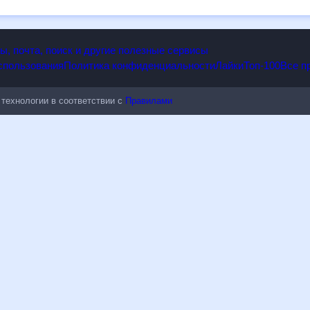
ьным к погодным изменениям.
опы, почта, поиск и другие полезные сервисы
 использования
Политика конфиденциальности
Лайки
Топ-100
ые технологии в соответствии с
Правилами