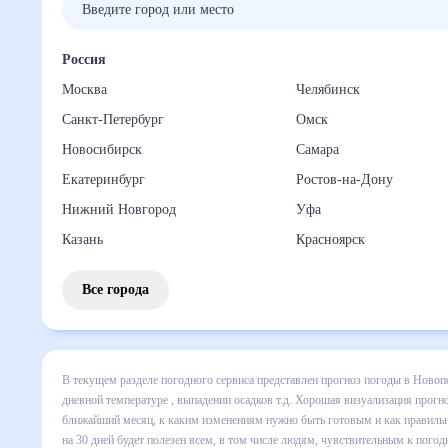
Россия
Москва
Челябинск
Санкт-Петербург
Омск
Новосибирск
Самара
Екатеринбург
Ростов-на-Дону
Нижний Новгород
Уфа
Казань
Красноярск
Все города
В текущем разделе погодного сервиса представлен прогноз
Новопокровской на месяц включает все сведения по дневно
покажет все изменения в динамике и даст понять, какая б
быть готовым и как правильно спланировать 30 дней. Подо