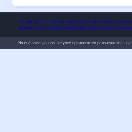
дней будет полезен всем, в том числе людям, чувствител
© Рамблер — главные новости России и мира, гороск
Мобильная версия
Реклама
Помощь
Вакансии
Условия
На информационном ресурсе применяются рекомендательн