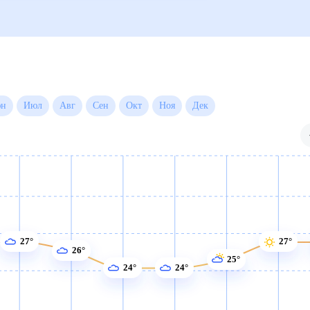
Июн
Июл
Авг
Сен
Окт
Ноя
Дек
27°
27°
26°
25°
24°
24°