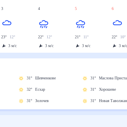
3
4
5
6
23
°
12
°
22
°
12
°
21
°
11
°
22
°
10
°
3
м/с
3
м/с
3
м/с
3
м/
31
°
Шевченкове
31
°
Маслова При
32
°
Есхар
31
°
Хорошеве
31
°
Золочев
31
°
Новая Тавол