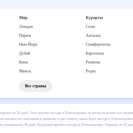
Мир
Курорты
Лондон
Сочи
Париж
Анталья
Нью-Йорк
Симферополь
Дубай
Барселона
Киев
Римини
Минск
Родос
Все страны
 погоды в Новопокровке на 30 дней. Этот прогноз погоды в Новопок
падении осадков т.д. Хорошая визуализация прогноза покажет все и
ке в ближайший месяц, к каким изменениям нужно быть готовым и как
 в Новопокровке, Украина, на 30 дней будет полезен всем, в том чи