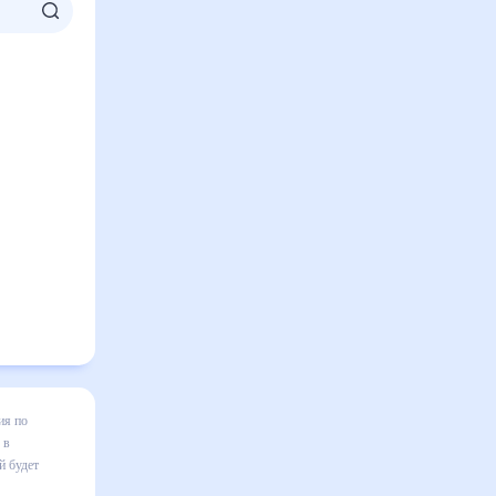
ровке на
зменения в
сле людям,