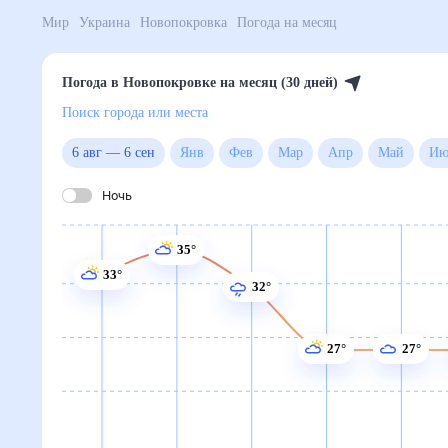
Мир
Украина
Новопокровка
Погода на месяц
Погода в Новопокровке на месяц (30 дней)
Поиск города или места
6 авг
—
6 сен
Янв
Фев
Мар
Апр
Май
Ночь
35°
33°
32°
27°
27°