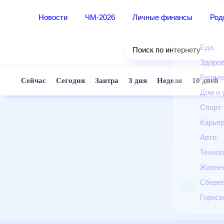
Новости
ЧМ-2026
Личные финансы
Ро
Еда
Поиск по интернету
Здор
Разв
Сейчас
Сегодня
Завтра
3 дня
Неделя
10 д
Дом 
Спор
Карь
Авто
Техн
Жизн
Сбер
Горо