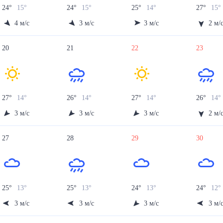
24
°
15
°
24
°
15
°
25
°
14
°
27
°
15
°
4
м/с
3
м/с
3
м/с
2
м/
20
21
22
23
27
°
14
°
26
°
14
°
27
°
14
°
26
°
14
°
3
м/с
3
м/с
3
м/с
2
м/
27
28
29
30
25
°
13
°
25
°
13
°
24
°
13
°
24
°
12
°
3
м/с
3
м/с
3
м/с
3
м/