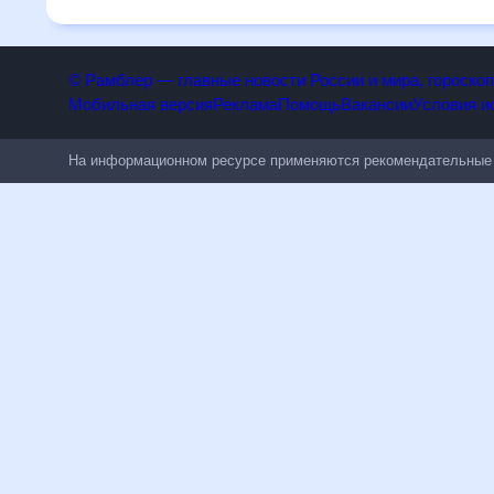
чувствительным к погодным изменениям.
© Рамблер — главные новости России и мира, гороск
Мобильная версия
Реклама
Помощь
Вакансии
Условия
На информационном ресурсе применяются рекомендательн