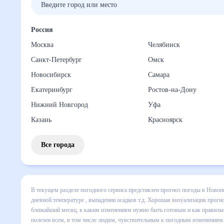
Россия
Москва
Челябинск
Санкт-Петербург
Омск
Новосибирск
Самара
Екатеринбург
Ростов-на-Дону
Нижний Новгород
Уфа
Казань
Красноярск
Все города
В текущем разделе погодного сервиса представлен прогноз
месяц включает все сведения по дневной температуре , вы
динамике и даст понять, какая будет погода в Новопокров
правильно спланировать 30 дней. Подобный прогноз погоды