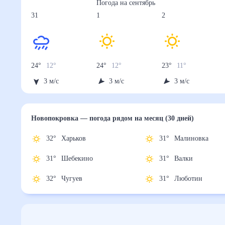
Погода на
сентябрь
31
1
2
24
°
12
°
24
°
12
°
23
°
11
°
3
м/с
3
м/с
3
м/с
Новопокровка
— погода рядом
на месяц (30 дней)
32
°
Харьков
31
°
Малиновка
31
°
Шебекино
31
°
Валки
32
°
Чугуев
31
°
Люботин