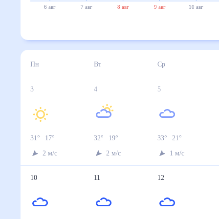
6 авг
7 авг
8 авг
9 авг
10 авг
Пн
Вт
Ср
3
4
5
31
°
17
°
32
°
19
°
33
°
21
°
2
м/с
2
м/с
1
м/с
10
11
12