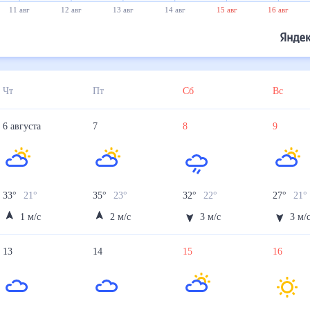
11 авг
12 авг
13 авг
14 авг
15 авг
16 авг
Чт
Пт
Сб
Вс
6
августа
7
8
9
33
°
21
°
35
°
23
°
32
°
22
°
27
°
21
°
1
м/с
2
м/с
3
м/с
3
м/
13
14
15
16