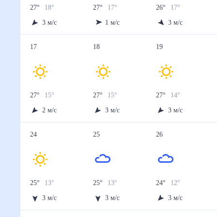
27
°
18
°
27
°
17
°
26
°
17
°
3
м/с
1
м/с
3
м/с
17
18
19
27
°
15
°
27
°
15
°
27
°
14
°
2
м/с
3
м/с
3
м/с
24
25
26
25
°
13
°
25
°
13
°
24
°
12
°
3
м/с
3
м/с
3
м/с