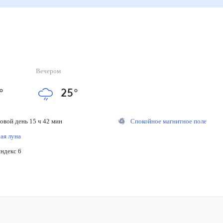
Вечером
°
25
°
вой день 15 ч 42 мин
Спокойное магнитное поле
я луна
декс 6