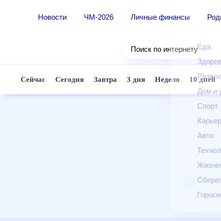
Новости
ЧМ-2026
Личные финансы
Ро
Еда
Поиск по интернету
Здор
Разв
Сейчас
Сегодня
Завтра
3 дня
Неделя
10 д
Дом 
Спор
Карь
Авто
Техн
Жизн
Сбер
Горо