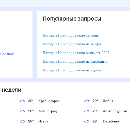
Популярные запросы
Погода в Новоподрезково сегодня
м
Погода в Новоподрезково на завтра
Погода в Новоподрезково в августе 2026
итное поле
Погода в Новоподрезково на выходные
Погода в Новоподрезково на неделю
е недели
30
°
Красногорск
29
°
Лобня
28
°
Зеленоград
29
°
Долгопрудный
28
°
Истра
28
°
Нахабино