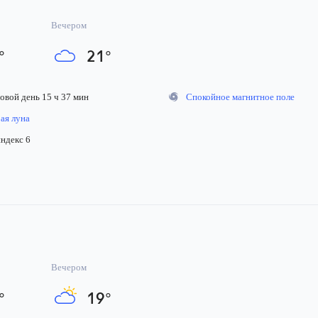
Вечером
°
21
°
вой день 15 ч 37 мин
Спокойное магнитное поле
я луна
декс 6
Вечером
°
19
°