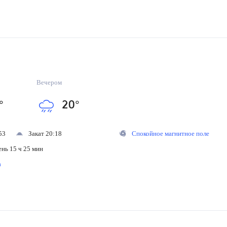
Вечером
°
20
°
53
Закат 20:18
Спокойное магнитное поле
ень 15 ч 25 мин
на