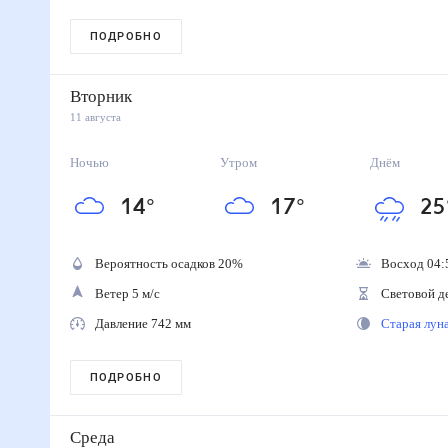
ПОДРОБНО
Вторник
11 августа
Ночью
Утром
Днём
14
°
17
°
25
Вероятность осадков
20
%
Восход 04:
Ветер 5 м/с
Световой д
Давление 742 мм
Старая лу
ПОДРОБНО
Среда