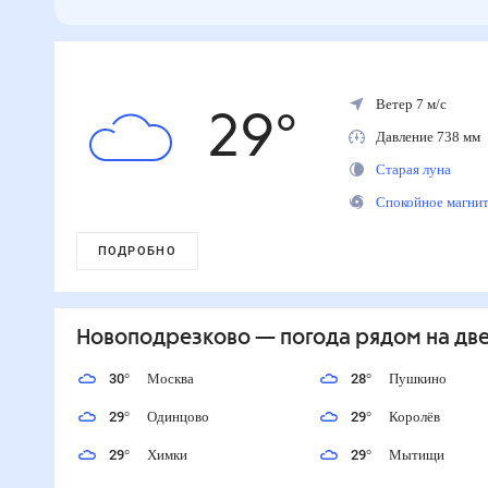
Ветер 7 м/с
29
°
Давление 738 м
Старая луна
Спокойное магн
ПОДРОБНО
Новоподрезково
— погода рядом
на дв
30
°
Москва
28
°
Пушкино
29
°
Одинцово
29
°
Королёв
29
°
Химки
29
°
Мытищи