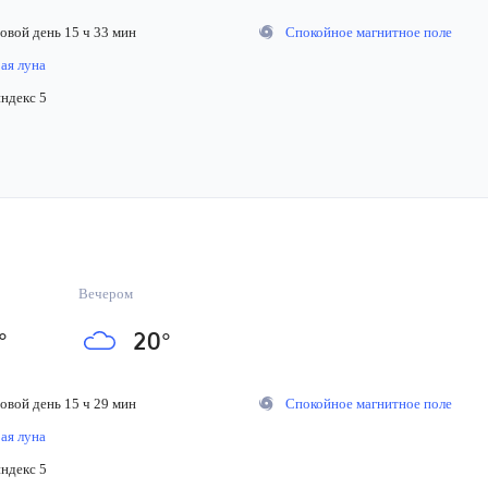
вой день 15 ч 33 мин
Спокойное магнитное поле
я луна
декс 5
Вечером
°
20
°
вой день 15 ч 29 мин
Спокойное магнитное поле
я луна
декс 5