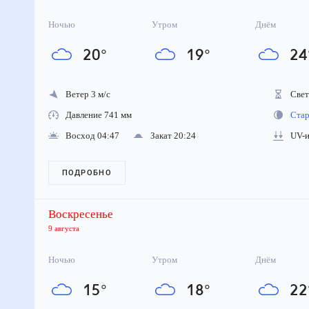
Ночью
Утром
Днём
20
°
19
°
24
Ветер 3 м/с
Свето
Давление 741 мм
Стара
Восход 04:47
Закат 20:24
UV-ин
ПОДРОБНО
Воскресенье
9 августа
Ночью
Утром
Днём
15
°
18
°
22