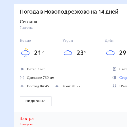
Погода
в Новоподрезково
на 14 дней
Сегодня
7 августа
Ночью
Утром
Днём
21
°
23
°
29
Ветер 3 м/с
Свето
Давление 739 мм
Стара
Восход 04:45
Закат 20:27
UV-ин
ПОДРОБНО
Завтра
8 августа