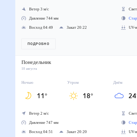
Ветер 3 м/с
Свето
Давление 744 мм
Стара
Восход 04:49
Закат 20:22
UV-ин
ПОДРОБНО
Понедельник
10 августа
Ночью
Утром
Днём
11
°
18
°
24
Ветер 2 м/с
Свето
Давление 747 мм
Стара
Восход 04:51
Закат 20:20
UV-ин