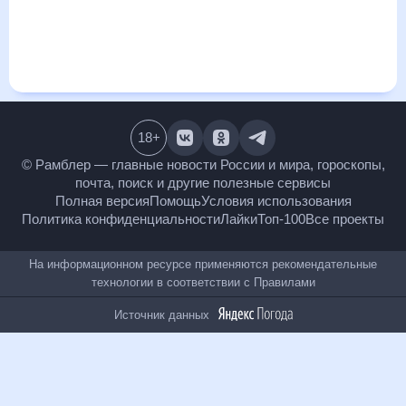
т.д. Хорошая визуализация прогноза покажет все
изменения в динамике и даст понять, какая будет погода в
Новоплатнировской в ближайший месяц, к каким
изменениям нужно быть готовым и как правильно
спланировать 30 дней. Подобный прогноз погоды в
Новоплатнировской, Краснодарский край, Россия, на 30
дней будет полезен всем, в том числе людям,
чувствительным к погодным изменениям.
18
+
© Рамблер — главные новости России и мира,
гороскопы, почта, поиск и другие полезные сервисы
Полная версия
Помощь
Условия использования
Политика конфиденциальности
Лайки
Топ-100
Все проекты
На информационном ресурсе применяются
рекомендательные технологии в соответствии с
Правилами
Источник данных