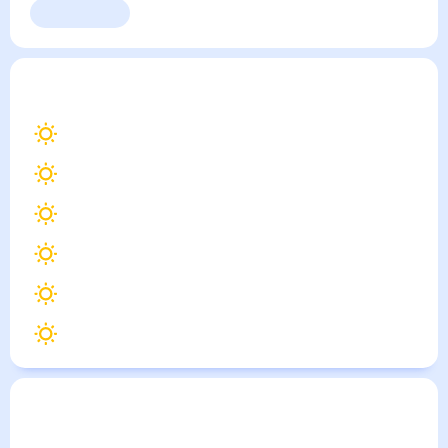
Выходные
Для садовода
Новоплатнировская
— погода рядом
на месяц (30
дней)
35
°
Тихорецк
35
°
Тимашевск
35
°
Кореновск
36
°
Кущёвская
35
°
Павловская
35
°
Ленинградская
Погода по городам