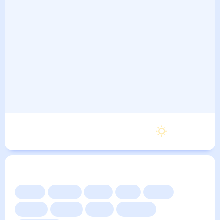
Воскресенье
25
°
14
°
6 Сентября
Другие прогнозы
Сейчас
Сегодня
Завтра
3 дня
Неделя
10 дней
14 дней
Месяц