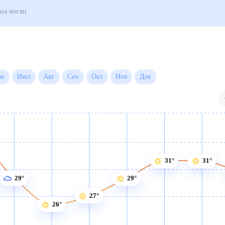
ская
Погода на месяц
Июн
Июл
Авг
Сен
Окт
Ноя
Дек
31°
31°
29°
29°
27°
26°