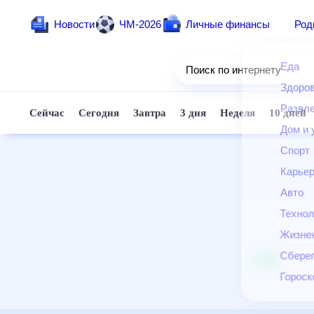
Новости
ЧМ-2026
Личные финансы
Ро
Еда
Поиск по интернету
Здор
Разв
Сейчас
Сегодня
Завтра
3 дня
Неделя
10 д
Дом 
Спор
Карь
Авто
Техн
Жизн
Сбер
Горо