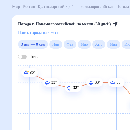
Мир
Россия
Краснодарский край
Новомалороссий
Погода в Новомалороссийской на месяц (30 дней)
Поиск города или места
8 авг
—
8 сен
Янв
Фев
Мар
Апр
Май
Ночь
35°
33°
33°
33°
32°