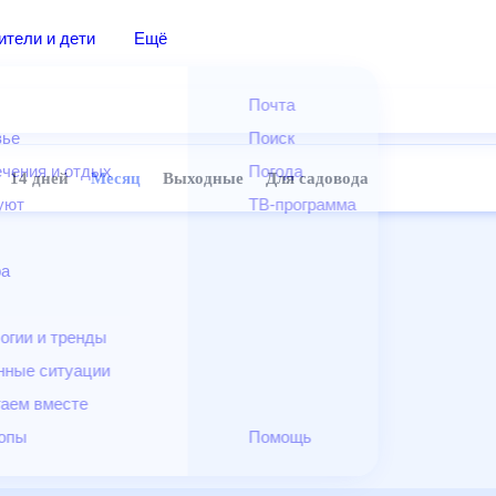
дители и дети
Ещё
Почта
овье
Поиск
лечения и отдых
Погода
ней
14 дней
Месяц
Выходные
Для садовода
и уют
ТВ-программа
т
ера
ологии и тренды
енные ситуации
егаем вместе
скопы
Помощь