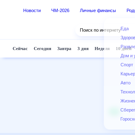
Новости
ЧМ-2026
Личные финансы
Ро
Еда
Поиск по интернету
Здор
Разв
Сейчас
Сегодня
Завтра
3 дня
Неделя
10 д
Дом 
Спор
Карь
Авто
Техн
Жизн
Сбер
Горо