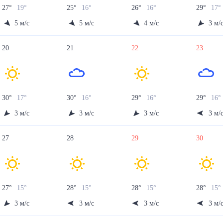
27
°
19
°
25
°
16
°
26
°
16
°
29
°
17
°
5
м/с
5
м/с
4
м/с
3
м/
20
21
22
23
30
°
17
°
30
°
16
°
29
°
16
°
29
°
16
°
3
м/с
3
м/с
3
м/с
3
м/
27
28
29
30
27
°
15
°
28
°
15
°
28
°
15
°
28
°
15
°
3
м/с
3
м/с
3
м/с
3
м/