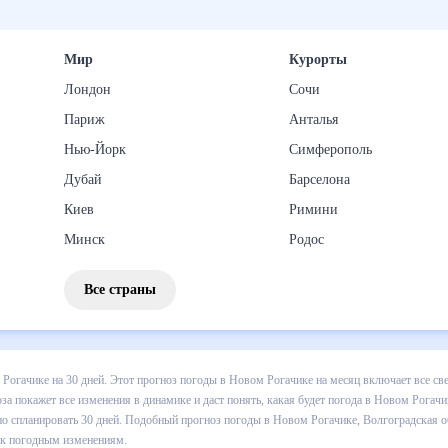
Мир
Курорты
Лондон
Сочи
Париж
Анталья
Нью-Йорк
Симферополь
Дубай
Барселона
Киев
Римини
Минск
Родос
Все страны
 погоды в Новом Рогачике на 30 дней. Этот прогноз погоды в Новом
 выпадении осадков т.д. Хорошая визуализация прогноза покажет все
в Новом Рогачике в ближайший месяц, к каким изменениям нужно быт
огоды в Новом Рогачике, Волгоградская область, Россия, на 30 дней