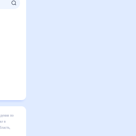
 Рогачике
ь готовым
 будет