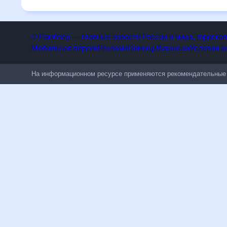
полезен всем, в том числе людям, чувствительным к пого
© Рамблер — главные новости России и мира, гороск
Мобильная версия
Реклама
Помощь
Вакансии
Условия
На информационном ресурсе применяются рекомендательн