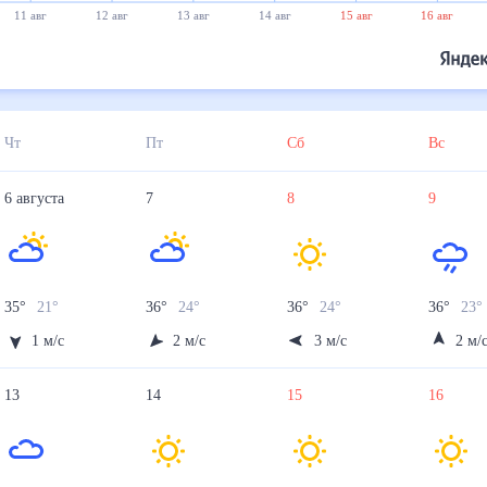
11 авг
12 авг
13 авг
14 авг
15 авг
16 авг
Чт
Пт
Сб
Вс
6
августа
7
8
9
35
°
21
°
36
°
24
°
36
°
24
°
36
°
23
1
м/с
2
м/с
3
м/с
2
м/
13
14
15
16