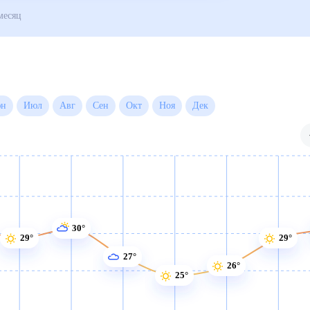
Погода на месяц
Июн
Июл
Авг
Сен
Окт
Ноя
Дек
30°
29°
29°
27°
26°
25°