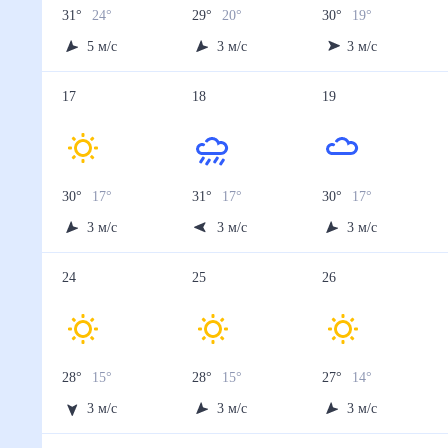
31
°
24
°
29
°
20
°
30
°
19
°
5
м/с
3
м/с
3
м/с
17
18
19
30
°
17
°
31
°
17
°
30
°
17
°
3
м/с
3
м/с
3
м/с
24
25
26
28
°
15
°
28
°
15
°
27
°
14
°
3
м/с
3
м/с
3
м/с