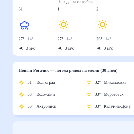
Погода на
сентябрь
31
1
2
27
°
14
°
27
°
14
°
26
°
14
°
3
м/с
3
м/с
3
м/с
Новый Рогачик
— погода рядом
на месяц (30 дней
31
°
Волгоград
32
°
Михайловка
33
°
Волжский
33
°
Морозовск
33
°
Ахтубинск
33
°
Калач-на-До