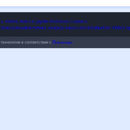
дным изменениям.
опы, почта, поиск и другие полезные сервисы
 использования
Политика конфиденциальности
Лайки
Топ-100
ые технологии в соответствии с
Правилами