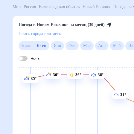
Мир
Россия
Волгоградская область
Новый Рогачик
Погода в Новом Рогачике на месяц (30 дней)
Поиск города или места
6 авг
—
6 сен
Янв
Фев
Мар
Апр
Май
Ночь
36°
36°
36°
35°
31°