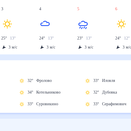
3
4
5
6
25
°
13
°
24
°
13
°
23
°
13
°
24
°
12
°
3
м/с
3
м/с
3
м/с
3
м/
)
32
°
Фролово
33
°
Иловля
34
°
Котельниково
32
°
Дубовка
ну
33
°
Суровикино
33
°
Серафимови