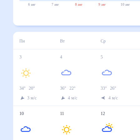
6 авг
7 авг
8 авг
9 авг
10 авг
Пн
Вт
Ср
3
4
5
34
°
20
°
36
°
22
°
33
°
26
°
3
м/с
4
м/с
4
м/с
10
11
12