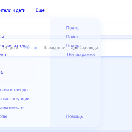
дители и дети
Ещё
Почта
овье
Поиск
лечения и отдых
Погода
ней
14 дней
Месяц
Выходные
Для садовода
и уют
ТВ-программа
т
ера
ологии и тренды
енные ситуации
егаем вместе
скопы
Помощь