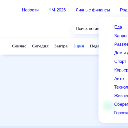
Новости
ЧМ-2026
Личные финансы
Ро
Еда
Поиск по интернету
Здор
Разв
Сейчас
Сегодня
Завтра
3 дня
Неделя
10 д
Дом 
Спор
Карь
Авто
Техн
Жизн
Сбер
Горо