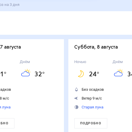
оз на 3 дня
 7 августа
суббота, 8 августа
Днём
Ночью
Днём
1
°
32
°
24
°
3
садков
Без осадков
8 м/с
Ветер 9 м/с
я луна
Старая луна
ОБНО
ПОДРОБНО