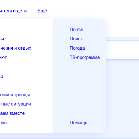
дители и дети
Ещё
Почта
овье
Поиск
лечения и отдых
Погода
ней
14 дней
Месяц
Выходные
Для садовода
и уют
ТВ-программа
т
ера
ологии и тренды
енные ситуации
егаем вместе
скопы
Помощь