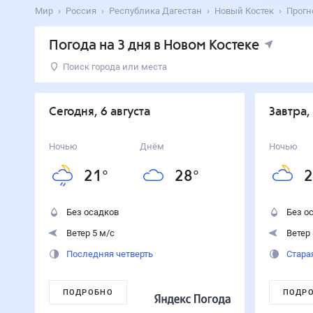
Мир
Россия
Республика Дагестан
Новый Костек
Прогн
Погода на 3 дня в Новом Костеке
Поиск города или места
День
Температура
Осадки
Ветер
Сегодня
28
°
21
°
0
%
5
м/с
Сегодня, 6 августа
Завтра,
6
августа
Завтра
32
°
21
°
0
%
8
м/с
Ночью
Днём
Ночью
7
августа
21
°
28
°
2
Суббота
34
°
24
°
0
%
9
м/с
8
августа
Без осадков
Без о
Ветер 5 м/с
Ветер 
Последняя четверть
Стара
ПОДРОБНО
ПОДР