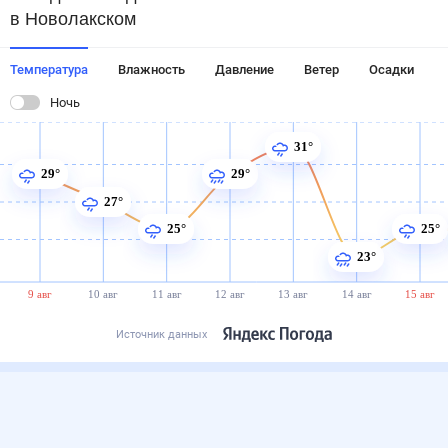
в Новолакском
Температура
Влажность
Давление
Ветер
Осадки
Ночь
31°
29°
29°
27°
25°
25°
23°
9 авг
10 авг
11 авг
12 авг
13 авг
14 авг
15 авг
Источник данных