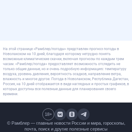
На этой странице «Рамблер/погоды» представлен прогноз погоды в
Новолакском на 10 дней, благодаря которому нетрудно понять
возможные климатические скачки, включая прогнозы по каждым трем
часам. «Рамблер/погода» предоставляет возможность отследить не
только общие данные, но и очень подробную информацию: температуру
воздуха, уровень давления, вероятность осадков, направление ветра,
влажность и многое другое. Погода в Новолакском, Республика Дагестан,
Россия, на 10 дней отображается в виде наглядных и простых графиков, в
которых доступны все полезные данные для планирования своего
времени.
18
+
© Рамблер — главные новости России и мира,
гороскопы, почта, поиск и другие полезные сервисы