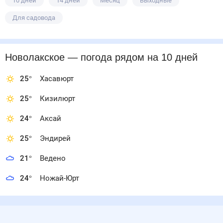
10 дней
14 дней
Месяц
Выходные
Для садовода
Новолакское
— погода рядом
на 10 дней
25
°
Хасавюрт
25
°
Кизилюрт
24
°
Аксай
25
°
Эндирей
21
°
Ведено
24
°
Ножай-Юрт