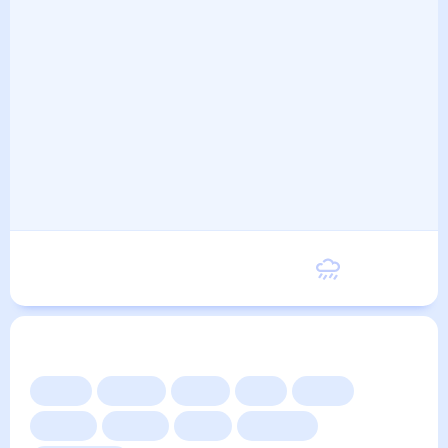
Воскресенье
24
°
16
°
6 Сентября
Другие прогнозы
Сейчас
Сегодня
Завтра
3 дня
Неделя
10 дней
14 дней
Месяц