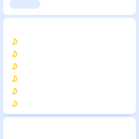
Выходные
Для садовода
Новоджерелиевская
— погода рядом
на месяц (30
дней)
24
°
Славянск-на-Кубани
24
°
Тимашевск
26
°
Приморско-Ахтарск
23
°
Кореновск
24
°
Полтавская
24
°
Брюховецкая
Погода по городам