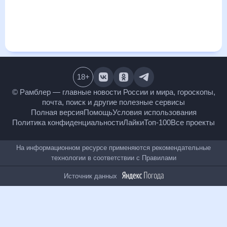
т.д. Хорошая визуализация прогноза покажет все
изменения в динамике и даст понять, какая будет погода в
Новоджерелиевской в ближайший месяц, к каким
изменениям нужно быть готовым и как правильно
спланировать 30 дней. Подобный прогноз погоды в
Новоджерелиевской, Краснодарский край, Россия, на 30
дней будет полезен всем, в том числе людям,
чувствительным к погодным изменениям.
18
+
© Рамблер — главные новости России и мира,
гороскопы, почта, поиск и другие полезные сервисы
Полная версия
Помощь
Условия использования
Политика конфиденциальности
Лайки
Топ-100
Все проекты
На информационном ресурсе применяются
рекомендательные технологии в соответствии с
Правилами
Источник данных