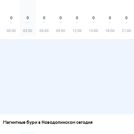
0
0
0
0
0
0
0
0
00:00
03:00
06:00
09:00
12:00
15:00
18:00
21:00
Магнитные бури в Новодолинском сегодня