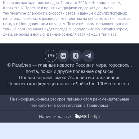
Какая погода ждет нас сегодня, 7 августа 2026, в Новодолинском,
Казахстан? Простые и понятные графики содержат данные о
температуре, влажности, скорости ветра и данные о других погодных
явлениях. Также есть расширенный прогноз на сутки, который покажет
погоду в Новодолинском по часам. Таким образом, вы можете узнать
точный прогноз, какая будет погода в Новодолинском сегодня утром,
днем, вечером и ночью. Данные обновляются каждые три часа.
18
+
© Рамблер — главные новости России и мира,
гороскопы, почта, поиск и другие полезные сервисы
Полная версия
Помощь
Условия использования
Политика конфиденциальности
Лайки
Топ-100
Все проекты
На информационном ресурсе применяются
рекомендательные технологии в соответствии с
Правилами
Источник данных