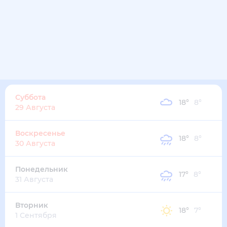
26
°
10
°
1
м/с
пятница
14 августа