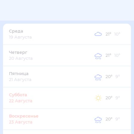
20
°
14
°
4
м/с
среда
12 августа