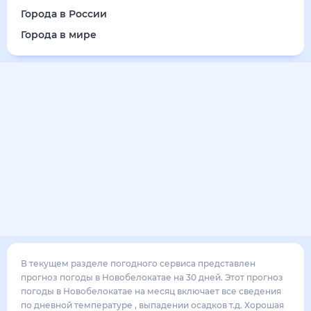
16
°
10
°
3
м/с
понедельник
17 августа