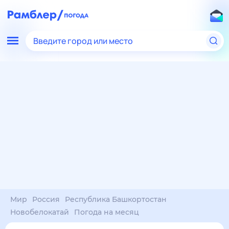
Введите город или место
Мир
Россия
Республика Башкортостан
Новобелокатай
Погода на месяц
Погода на месяц (30 дней)
в Новобелокатае
9 авг
–
9 сен
янв
фев
мар
апр
май
июн
июл
авг
сен
окт
ноя
дек
Ночь
26°
25°
22°
21°
21°