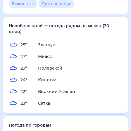
2
м/с
воскресенье
16 августа