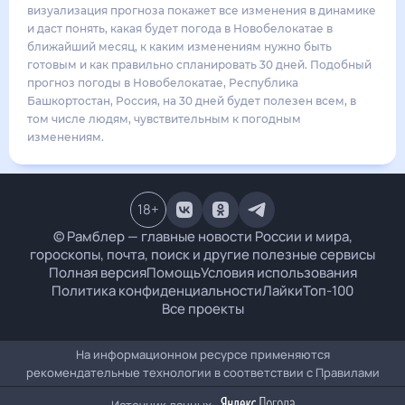
16
°
10
°
3
м/с
вторник
18 августа