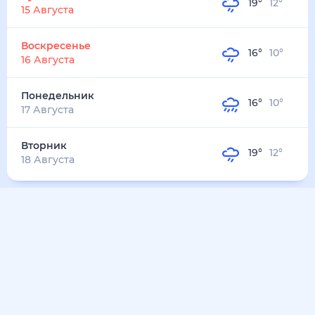
21
°
18
°
4
м/с
вторник
11 августа