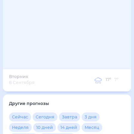
19
°
12
°