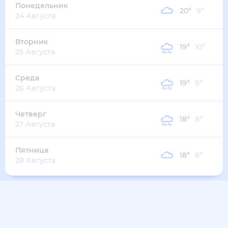
22
°
10
°
2
м/с
четверг
13 августа