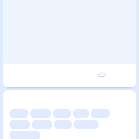
Понедельник
20
°
9
°
7 Сентября
Другие прогнозы
Сейчас
Сегодня
Завтра
3 дня
Неделя
10 дней
14 дней
Месяц