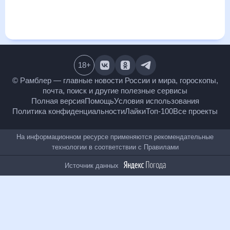
выпадении осадков т.д. Хорошая визуализация прогноза
покажет все изменения в динамике и даст понять, какая
будет погода в Новгороде-Северском в ближайший месяц,
к каким изменениям нужно быть готовым и как правильно
спланировать 30 дней. Подобный прогноз погоды в
Новгороде-Северском, Украина, на 30 дней будет полезен
всем, в том числе людям, чувствительным к погодным
изменениям.
18
+
© Рамблер — главные новости России и мира,
гороскопы, почта, поиск и другие полезные сервисы
Полная версия
Помощь
Условия использования
Политика конфиденциальности
Лайки
Топ-100
Все проекты
На информационном ресурсе применяются
рекомендательные технологии в соответствии с
Правилами
Источник данных