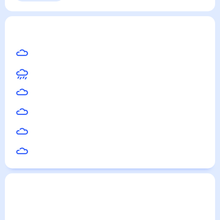
Выходные
Для садовода
Новгород-Северский
— погода рядом
на месяц
(30 дней)
17
°
Клинцы
21
°
Рыльск
21
°
Конотоп
18
°
Новозыбков
20
°
Глухов
18
°
Унеча
Погода по городам