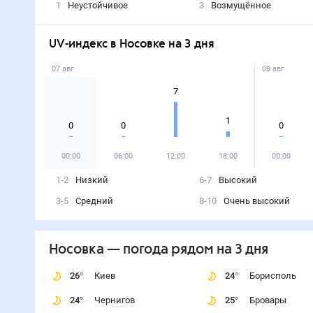
1
Неустойчивое
3
Возмущённое
UV-индекс в Носовке на 3 дня
07 авг
08 авг
7
1
0
0
0
00:00
06:00
12:00
18:00
00:00
1-2
Низкий
6-7
Высокий
3-5
Средний
8-10
Очень высокий
Носовка
— погода рядом
на 3 дня
26
°
Киев
24
°
Борисполь
24
°
Чернигов
25
°
Бровары