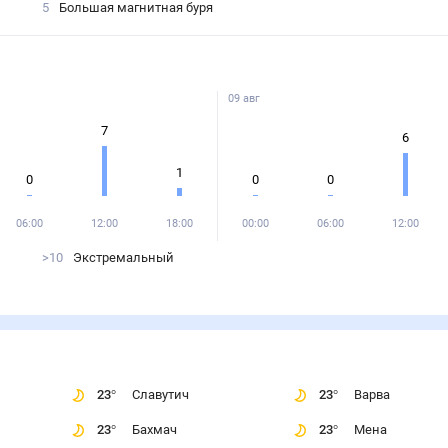
5
Большая магнитная буря
09 авг
7
6
1
0
0
0
06:00
12:00
18:00
00:00
06:00
12:00
>10
Экстремальный
23
°
Славутич
23
°
Варва
23
°
Бахмач
23
°
Мена