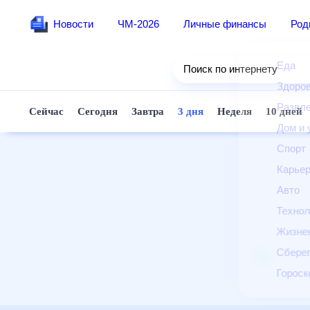
Новости
ЧМ-2026
Личные финансы
Ро
Еда
Поиск по интернету
Здор
Разв
Сейчас
Сегодня
Завтра
3 дня
Неделя
10 д
Дом 
Спор
Карь
Авто
Техн
Жизн
Сбер
Горо