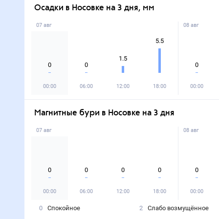
Осадки в Носовке на 3 дня, мм
07 авг
08 авг
5.5
1.5
0
0
0
00:00
06:00
12:00
18:00
00:00
Магнитные бури в Носовке на 3 дня
07 авг
08 авг
0
0
0
0
0
00:00
06:00
12:00
18:00
00:00
0
Спокойное
2
Слабо возмущённое