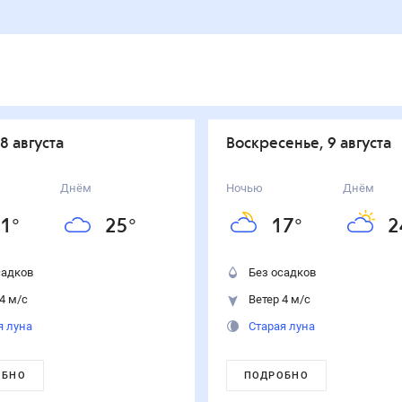
 8 августа
воскресенье, 9 августа
Днём
Ночью
Днём
1
°
25
°
17
°
2
садков
Без осадков
4 м/с
Ветер 4 м/с
я луна
Старая луна
ОБНО
ПОДРОБНО