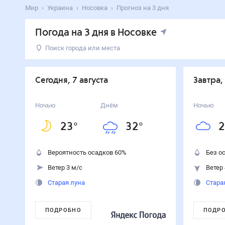
Мир
Украина
Носовка
Прогноз на 3 дня
Погода на 3 дня в Носовке
Поиск города или места
День
Температура
Осадки
Ветер
Сегодня
32
°
23
°
60
%
3
м/с
Сегодня, 7 августа
Завтра,
7
августа
Завтра
25
°
21
°
0
%
4
м/с
Ночью
Днём
Ночью
8
августа
23
°
32
°
2
Воскресенье
24
°
17
°
0
%
4
м/с
9
августа
Вероятность осадков
60
%
Без о
Ветер 3 м/с
Ветер 
Старая луна
Стара
ПОДРОБНО
ПОДР