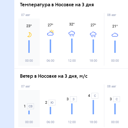
Температура в Носовке на 3 дня
07 авг
08 авг
32
°
27
°
27
°
23
°
21
°
00:00
06:00
12:00
18:00
00:00
Ветер в Носовке на 3 дня, м/с
07 авг
08 авг
4
С
3
3
З
С
2
Ю
1
СВ
00:00
06:00
12:00
18:00
00:00