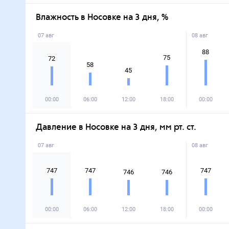
Влажность в Носовке на 3 дня, %
07 авг
08 авг
88
75
72
58
45
00:00
06:00
12:00
18:00
00:00
Давление в Носовке на 3 дня, мм рт. ст.
07 авг
08 авг
747
747
747
746
746
00:00
06:00
12:00
18:00
00:00