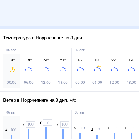
Температура в Норрчёпинге на 3 дня
06 авг
07 авг
18
°
19
°
24
°
21
°
16
°
18
°
22
°
19
°
00:00
06:00
12:00
18:00
00:00
06:00
12:00
18:00
Ветер в Норрчёпинге на 3 дня, м/с
06 авг
07 авг
8
З
7
7
ЮЗ
ЮЗ
5
5
5
ЮЗ
З
З
4
4
ЮЗ
З