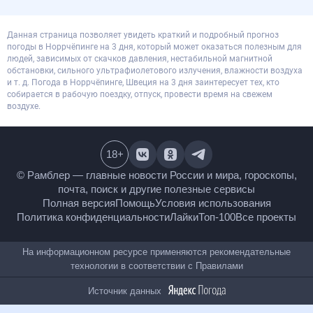
Данная страница позволяет увидеть краткий и подробный прогноз
погоды в Норрчёпинге на 3 дня, который может оказаться полезным для
людей, зависимых от скачков давления, нестабильной магнитной
обстановки, сильного ультрафиолетового излучения, влажности воздуха
и т. д. Погода в Норрчёпинге, Швеция на 3 дня заинтересует тех, кто
собирается в рабочую поездку, отпуск, провести время на свежем
воздухе.
18
+
© Рамблер — главные новости России и мира,
гороскопы, почта, поиск и другие полезные сервисы
Полная версия
Помощь
Условия использования
Политика конфиденциальности
Лайки
Топ-100
Все проекты
На информационном ресурсе применяются
рекомендательные технологии в соответствии с
Правилами
Источник данных