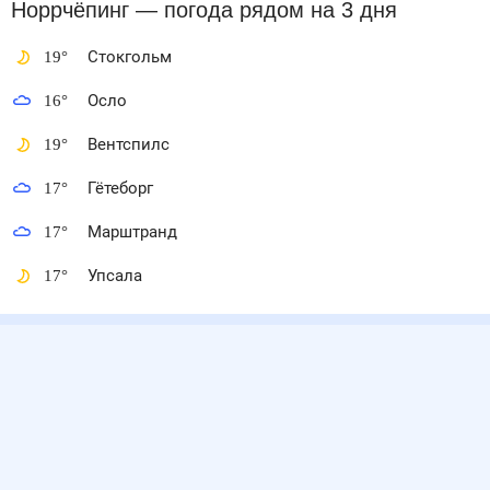
Норрчёпинг
— погода рядом
на 3 дня
19
°
Стокгольм
16
°
Осло
19
°
Вентспилс
17
°
Гётеборг
17
°
Марштранд
17
°
Упсала