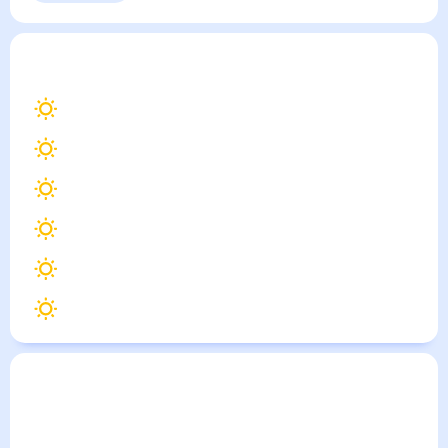
Норатус
— погода рядом
на месяц (30 дней)
15
°
Севан
14
°
Мартуни
17
°
Раздан
12
°
Сарухан
13
°
Вардадзор
14
°
Варденик
Погода по городам
Города в России