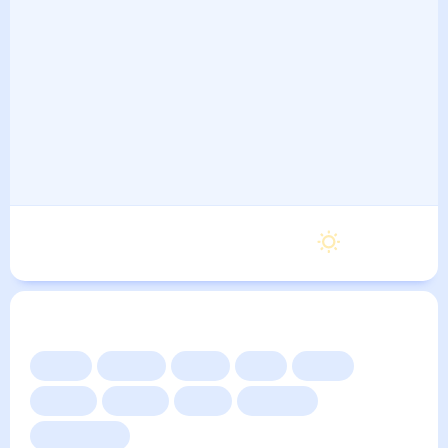
Вторник
17
°
9
°
8 Сентября
Другие прогнозы
Сейчас
Сегодня
Завтра
3 дня
Неделя
10 дней
14 дней
Месяц
Выходные
Для садовода