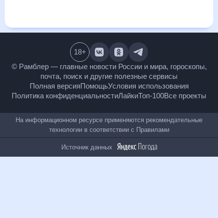
месяц, к каким изменениям нужно быть готовым и как
правильно спланировать 30 дней. Подобный прогноз
погоды в Норатусе, Армения, на 30 дней будет полезен
всем, в том числе людям, чувствительным к погодным
изменениям.
18
+
© Рамблер — главные новости России и мира,
гороскопы, почта, поиск и другие полезные сервисы
Полная версия
Помощь
Условия использования
Политика конфиденциальности
Лайки
Топ-100
Все проекты
На информационном ресурсе применяются
рекомендательные технологии в соответствии с
Правилами
Источник данных