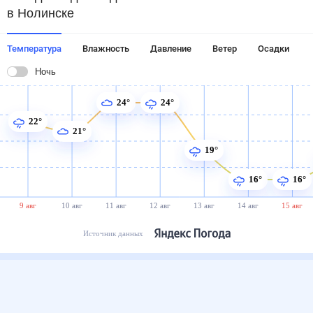
в Нолинске
Температура
Влажность
Давление
Ветер
Осадки
Ночь
24°
24°
22°
21°
19°
16°
16°
9 авг
10 авг
11 авг
12 авг
13 авг
14 авг
15 авг
Источник данных