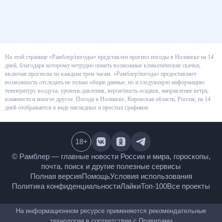
На этой странице «Рамблер/погоды» представлен прогноз погоды в
Нолинске на 14 дней, благодаря которому нетрудно понять возможные
климатические скачки, включая прогнозы по каждым трем часам.
«Рамблер/погода» предоставляет возможность отследить не только
общие данные, но и следующую информацию: температуру воздуха,
уровень давления, вероятность осадков, направление ветра, влажность и
многое другое. Погода в Нолинске, Кировская область, Россия, на 14 дней
отображается в виде наглядных и простых графиков.
18
+
© Рамблер — главные новости России и мира,
гороскопы, почта, поиск и другие полезные сервисы
Полная версия
Помощь
Условия использования
Политика конфиденциальности
Лайки
Топ-100
Все проекты