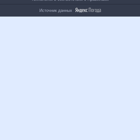
На информационном ресурсе применяются
рекомендательные технологии в соответствии с
Правилами
Источник данных