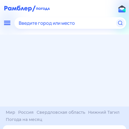
Введите город или место
Мир
Россия
Свердловская область
Нижний Тагил
Погода на месяц
Погода на месяц (30 дней)
в Нижнем Тагиле
9 авг
–
9 сен
янв
фев
мар
апр
май
июн
июл
авг
сен
окт
ноя
дек
Ночь
24°
24°
23°
22°
22°