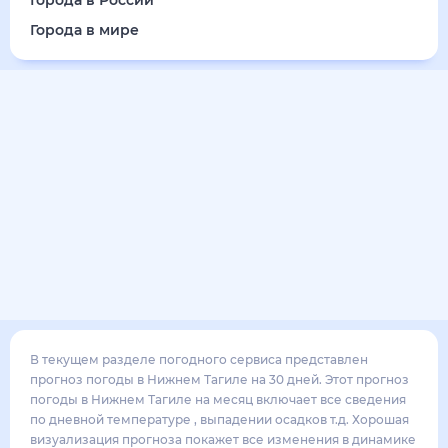
17
°
12
°
3
м/с
понедельник
17 августа