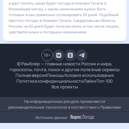
18
°
13
°
3
м/с
вторник
18 августа