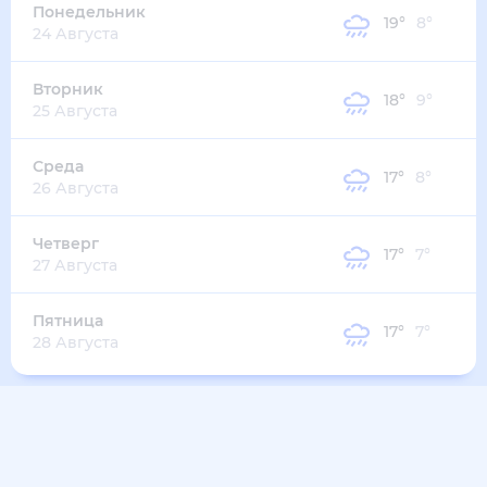
23
°
14
°
3
м/с
четверг
13 августа