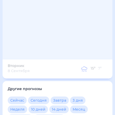
20
°
15
°