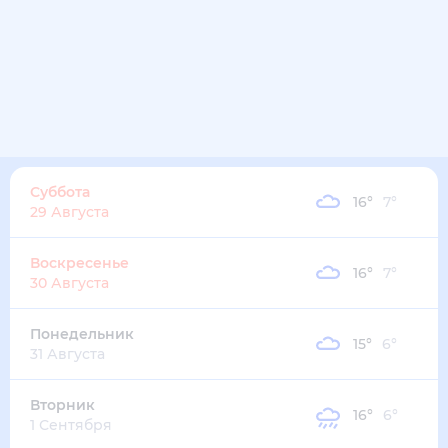
24
°
13
°
2
м/с
пятница
14 августа