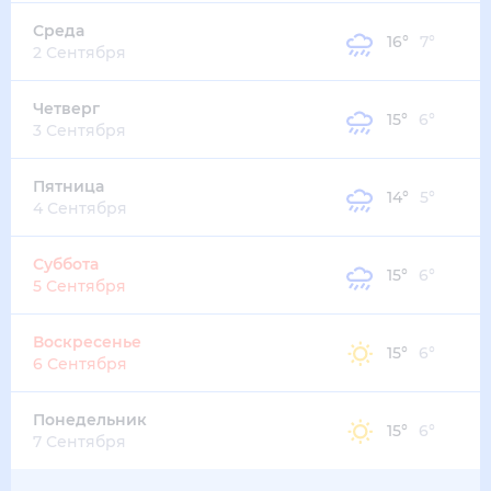
22
°
16
°
2
м/с
суббота
15 августа