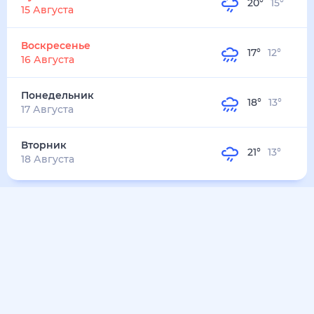
18
°
17
°
3
м/с
вторник
11 августа