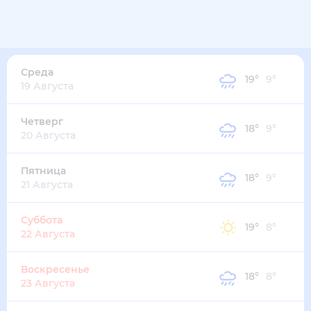
22
°
14
°
4
м/с
среда
12 августа