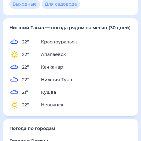
2
м/с
воскресенье
16 августа