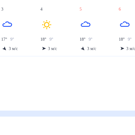
3
4
5
6
17
°
9
°
18
°
9
°
18
°
9
°
18
°
9
°
3
м/с
3
м/с
3
м/с
3
м/
ней)