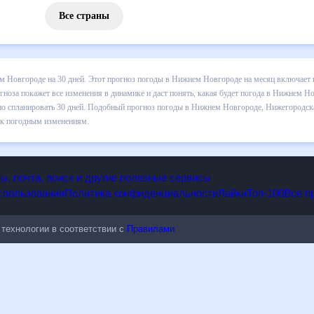
Все страны
з погоды в Нижнем Новгороде на 30 дней. Этот прогноз погоды в Н
пературе , выпадении осадков т.д. Хорошая визуализация прогноза 
ода в Нижнем Новгороде в ближайший месяц, к каким изменениям нуж
прогноз погоды в Нижнем Новгороде, Нижегородская область, Россия
ьным к погодным изменениям.
опы, почта, поиск и другие полезные сервисы
 использования
Политика конфиденциальности
Лайки
Топ-100
ые технологии в соответствии с
Правилами