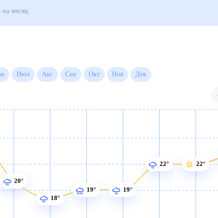
ород
Погода на месяц
Июн
Июл
Авг
Сен
Окт
Ноя
Дек
22°
22°
20°
19°
19°
18°