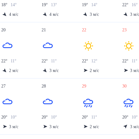
18
°
14
°
19
°
13
°
19
°
14
°
22
°
16
°
4
м/с
4
м/с
3
м/с
3
м/
20
21
22
23
22
°
11
°
22
°
11
°
22
°
12
°
22
°
11
°
2
м/с
3
м/с
2
м/с
3
м/
27
28
29
30
20
°
10
°
20
°
10
°
20
°
11
°
20
°
10
°
3
м/с
3
м/с
2
м/с
3
м/