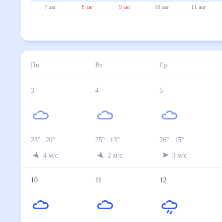
7 авг
8 авг
9 авг
10 авг
11 авг
Пн
Вт
Ср
3
4
5
23
°
20
°
25
°
13
°
26
°
15
°
4
м/с
2
м/с
3
м/с
10
11
12