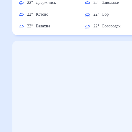
22
°
Дзержинск
23
°
Заволжье
22
°
Кстово
22
°
Бор
22
°
Балахна
22
°
Богородск