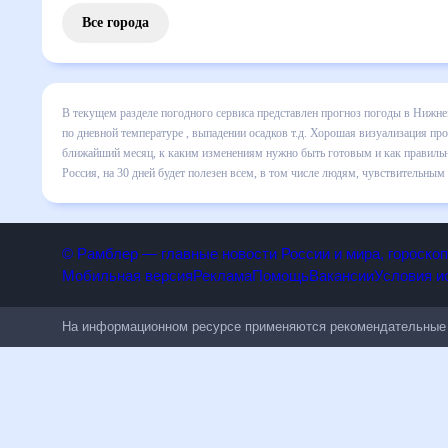
Все города
В текущем разделе погодного сервиса представлен прогно
Новгороде на месяц включает все сведения по дневной тем
все изменения в динамике и даст понять, какая будет пог
готовым и как правильно спланировать 30 дней. Подобный 
дней будет полезен всем, в том числе людям, чувствител
© Рамблер — главные новости России и мира, гороск
Мобильная версия
Реклама
Помощь
Вакансии
Условия
На информационном ресурсе применяются рекомендательн