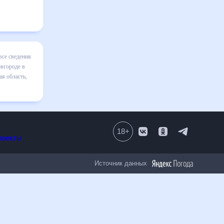
ижнем
покажет
но быть
, на 30
18
+
Все проекты
Источник данных