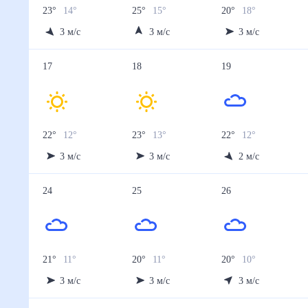
23
°
14
°
25
°
15
°
20
°
18
°
3
м/с
3
м/с
3
м/с
17
18
19
22
°
12
°
23
°
13
°
22
°
12
°
3
м/с
3
м/с
2
м/с
24
25
26
21
°
11
°
20
°
11
°
20
°
10
°
3
м/с
3
м/с
3
м/с