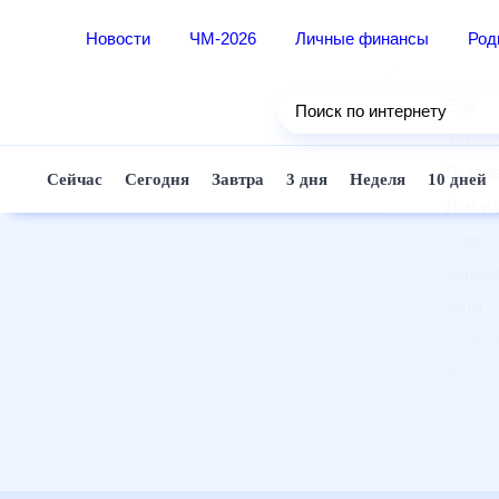
Новости
ЧМ-2026
Личные финансы
Ро
Еда
Поиск по интернету
Здор
Разв
Сейчас
Сегодня
Завтра
3 дня
Неделя
10 д
Дом 
Спор
Карь
Авто
Техн
Жизн
Сбер
Горо