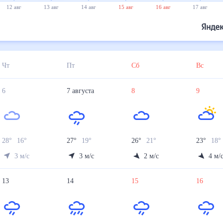
12 авг
13 авг
14 авг
15 авг
16 авг
17 авг
Чт
Пт
Сб
Вс
6
7
августа
8
9
28
°
16
°
27
°
19
°
26
°
21
°
23
°
18
°
3
м/с
3
м/с
2
м/с
4
м/
13
14
15
16