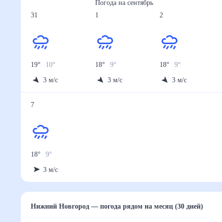
Погода на
сентябрь
31
1
2
19
°
10
°
18
°
9
°
18
°
9
°
3
м/с
3
м/с
3
м/с
7
18
°
9
°
3
м/с
Нижний Новгород
— погода рядом
на месяц (30 д