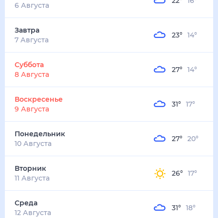
22
°
16
°
4
м/с
завтра
7 августа