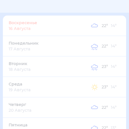
27
°
14
°
2
м/с
воскресенье
9 августа