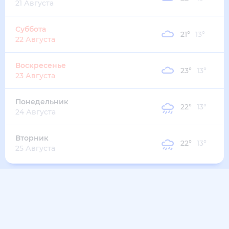
31
°
17
°
3
м/с
понедельник
10 августа