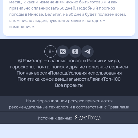
31
°
20
°
3
м/с
суббота
15 августа