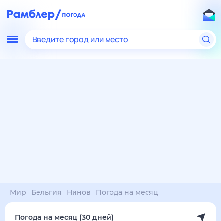
Введите город или место
Мир
Бельгия
Нинов
Погода на месяц
Погода на месяц (30 дней)
в Нинове
6 авг
–
6 сен
янв
фев
мар
апр
май
июн
июл
авг
сен
окт
ноя
дек
Ночь
31°
27°
27°
26°