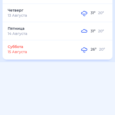
23
°
14
°
2
м/с
суббота
8 августа