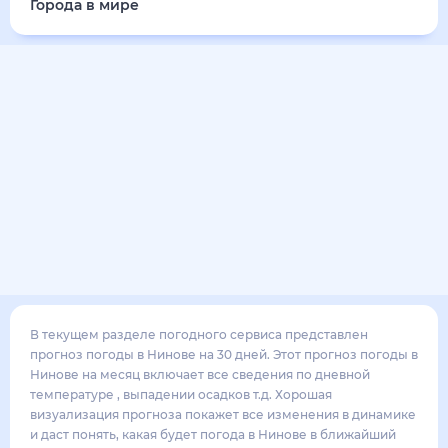
31
°
20
°
3
м/с
пятница
14 августа