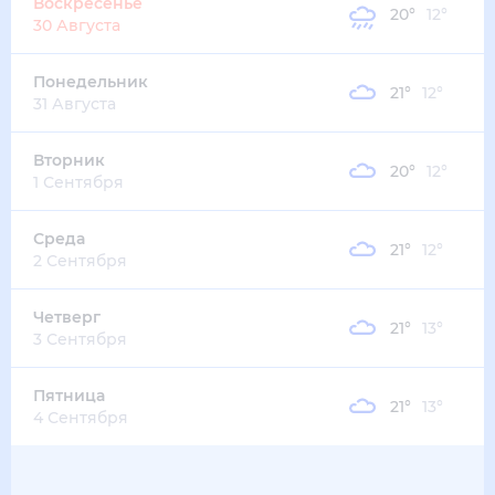
26
°
17
°
4
м/с
среда
12 августа