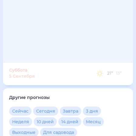
31
°
18
°
3
м/с