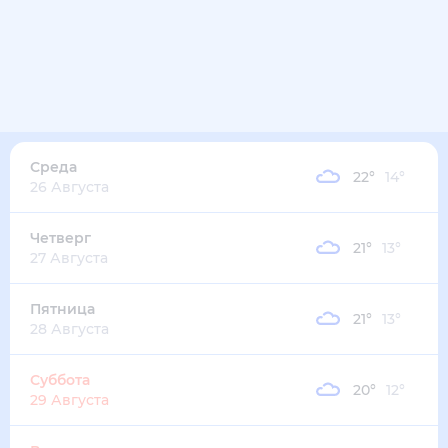
27
°
20
°
6
м/с
вторник
11 августа